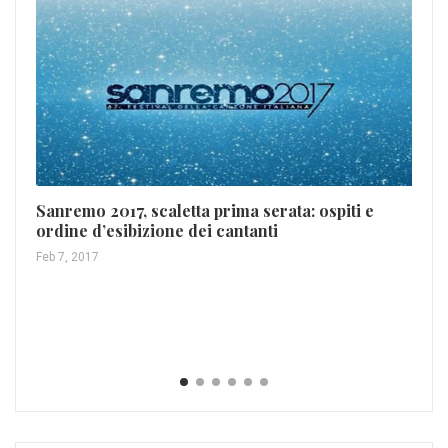
Sanremo 2017, scaletta prima serata: ospiti e
Ri
ordine d’esibizione dei cantanti
un
Feb 7, 2017
Set