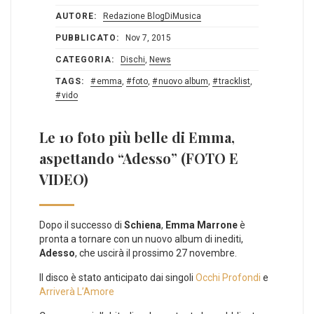
AUTORE:
Redazione BlogDiMusica
PUBBLICATO:
Nov 7, 2015
CATEGORIA:
Dischi
,
News
TAGS:
emma
,
foto
,
nuovo album
,
tracklist
,
vido
Le 10 foto più belle di Emma,
aspettando “Adesso” (FOTO E
VIDEO)
Dopo il successo di
Schiena
,
Emma Marrone
è
pronta a tornare con un nuovo album di inediti,
Adesso
, che uscirà il prossimo 27 novembre.
Il disco è stato anticipato dai singoli
Occhi Profondi
e
Arriverà L’Amore