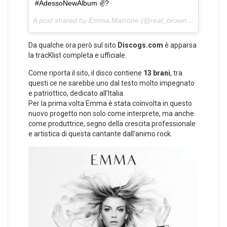
#AdessoNewAlbum ✌?️
A post shared by Emma Marrone (@real_brown) on
Nov 3, 
Da qualche ora però sul sito
Discogs.com
è apparsa
la tracKlist completa e ufficiale.
Come riporta il sito, il disco contiene
13 brani
, tra
questi ce ne sarebbe uno dal testo molto impegnato
e patriottico, dedicato all’Italia.
Per la prima volta Emma è stata coinvolta in questo
nuovo progetto non solo come interprete, ma anche
come produttrice, segno della crescita professionale
e artistica di questa cantante dall’animo rock.