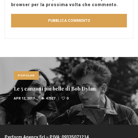
browser per la prossima volta che commento.
POPULAR
Le 5 canzoni più belle di Bob Dylan
APR 12, 2017
47327
0
Perform Agency Srl – P.IVA: 09335071214.