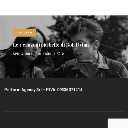
POPULAR
Le 10 canzoni più sexy di sempre
FEB 6, 2017
36948
1
Perform Agency Srl – P.IVA: 09335071214.