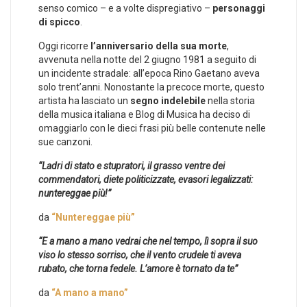
senso comico – e a volte dispregiativo –
personaggi
di spicco
.
Oggi ricorre
l’anniversario della sua morte
,
avvenuta nella notte del 2 giugno 1981 a seguito di
un incidente stradale: all’epoca Rino Gaetano aveva
solo trent’anni. Nonostante la precoce morte, questo
artista ha lasciato un
segno indelebile
nella storia
della musica italiana e Blog di Musica ha deciso di
omaggiarlo con le dieci frasi più belle contenute nelle
sue canzoni.
“Ladri di stato e stupratori, il grasso ventre dei
commendatori, diete politicizzate, evasori legalizzati:
nuntereggae più!”
da
“Nuntereggae più”
“E a mano a mano vedrai che nel tempo, lì sopra il suo
viso lo stesso sorriso, che il vento crudele ti aveva
rubato, che torna fedele. L’amore è tornato da te”
da
“A mano a mano”