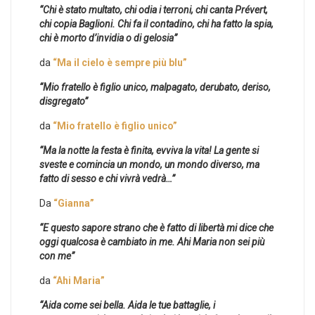
“Chi è stato multato, chi odia i terroni, chi canta Prévert,
chi copia Baglioni. Chi fa il contadino, chi ha fatto la spia,
chi è morto d’invidia o di gelosia”
da
“Ma il cielo è sempre più blu”
“Mio fratello è figlio unico, malpagato, derubato, deriso,
disgregato”
da
“Mio fratello è figlio unico”
“Ma la notte la festa è finita, evviva la vita! La gente si
sveste e comincia un mondo, un mondo diverso, ma
fatto di sesso e chi vivrà vedrà…”
Da
“Gianna”
“E questo sapore strano che è fatto di libertà mi dice che
oggi qualcosa è cambiato in me. Ahi Maria non sei più
con me”
da
“Ahi Maria”
“Aida come sei bella. Aida le tue battaglie, i