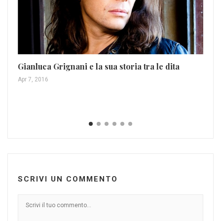
Gianluca Grignani e la sua storia tra le dita
Apr 7, 2016
De
& 
Gen
SCRIVI UN COMMENTO