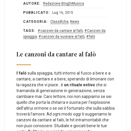
AUTORE:
Redazione BlogDiMusica
PUBBLICATO:
Lug 16, 2015
CATEGORIA:
Classifiche
,
News
TAGS:
canzoni da cantare al falò
,
Canzoni da
spiaggia
,
canzoni da suonare al falò
,
falò
Le canzoni da cantare al falò
Il
falò
sulla spiaggia, tutti intorno al fuoco a bere e a
cantare, a cantare e a bere, sperando di limonare con
la ragazza che vi piace…è
un rituale estivo
che si
tramanda di generazione in generazione, senza
cambiare mai. Caro lettore, noi non sappiamo se sei
quello che porta la chitarra e suona per l’esplosione
dell’altrui ormone o se sei il fortunato che sulla sabbia
troverà l’amore. Ad ogni modo oggi ti suggeriamo le
canzoni da cantare al falò, le hit intramontabili che
non puoi conoscere. Studiale e giocati bene le tue