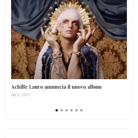
Ro
te
Ott
Achille Lauro annuncia il nuovo album
Apr 6, 2021