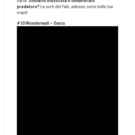
carte.
Solitario musicista o innamorato
predatore?
Le sorti del falò, adesso, sono nelle tue
mani!
#10 Wonderwall – Oasis