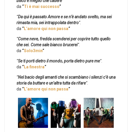
bilico è meglio che cadere
“
da
“
Ti è mai successo
“
“
Da qui è passato Amore e se n’è andato svelto, ma sei
rimasta mia, sei intrappolata dentro
“.
da
“
L’amore qui non passa
“
“
Come neve, fredda scenderei per coprire tutto quello
che sei. Come sale bianco brucerei
“.
da
“
Solo3min
“
“
Se ti porti dietro il mondo, porta dietro pure me
“.
da
“
La finestra
“
“
Nel bacio degli amanti che si scambiano i silenzi c’è una
storia da buttare e un’altra tutta da rifare
“.
da
“
L’amore qui non passa
“