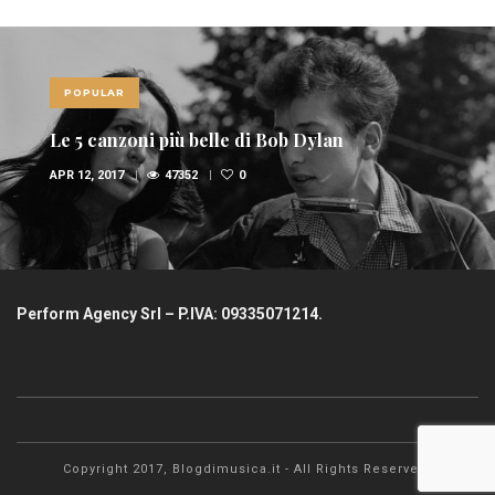
POPULAR
Le 5 canzoni più belle di Bob Dylan
APR 12, 2017
47352
0
Perform Agency Srl – P.IVA: 09335071214.
Copyright 2017, Blogdimusica.it - All Rights Reserved.