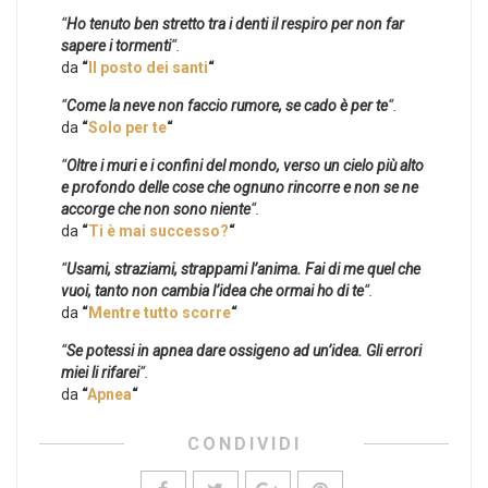
“
Ho tenuto ben stretto tra i denti il respiro per non far
sapere i tormenti
“.
da
“
Il posto dei santi
“
“
Come la neve non faccio rumore, se cado è per te
“.
da
“
Solo per te
“
“
Oltre i muri e i confini del mondo, verso un cielo più alto
e profondo delle cose che ognuno rincorre e non se ne
accorge che non sono niente
“.
da
“
Ti è mai successo?
“
“
Usami, straziami, strappami l’anima. Fai di me quel che
vuoi, tanto non cambia l’idea che ormai ho di te
“.
da
“
Mentre tutto scorre
“
“
Se potessi in apnea dare ossigeno ad un’idea. Gli errori
miei li rifarei
“.
da
“
Apnea
“
CONDIVIDI