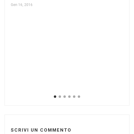
Gen 16, 2016
La
Giu
SCRIVI UN COMMENTO