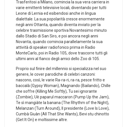
Trasferitosi a Milano, comincia la sua vera carriera in
varie emittenti televisive locali, diventando per tutti
Leone di Lernia ed esibendosi anche in lingua
dialettale. La sua popolarità cresce enormemente
negli anni Ottanta, quando diventa inviato per la
celebre trasmissione sportiva Novantesimo minuto
dallo Stadio di San Siro, e poi ancora negli anni
Novanta, quando comincia parallelamente la sua
attività di speaker radiofonico prima in Radio
MonteCarlo, poi in Radio 105, dove trascorre tutti gli
ultimi anni al fianco degli amici dello Zoo di 105.
Proprio sul finire del millennio si specializza nel suo
genere, le cover parodiche di celebri canzoni:
nascono, così, le varie Ra-ra-ri, ra-ra, pesce fritto e
baccalà (Gypsy Woman), Magnando (Bailando), Chille
che soffre (Killing Me Softly), Tu sei ignorante
(Zombie), Uè paparul maccaron (Pump Up the Jam),
Te sì mangiàte la banana (The Rhythm of the Night),
Melanzan (Turn Around), Il presidente (Love Is Love),
Cumbà Giuàn (All That She Wants), Bevi stu chinotto
(Get It On) e moltissime altre.