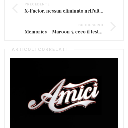
PRECEDENTE
X-Factor, nessun eliminato nell’ultima live
SUCCESSIVO
Memories – Maroon 5, ecco il testo della hit europea
ARTICOLI CORRELATI
Ma
Feb