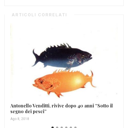
ARTICOLI CORRELATI
Antonello Venditti, rivive dopo 40 anni “Sotto il
Co
segno dei pesci”
25
Ago 8, 2018
Dic