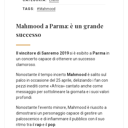
TAGS:
Mahmood
Mahmood a Parma: è un grande
successo
Il vincitore di Sanremo 2019
si è esibito a
Parma
in
un concerto capace di ottenere un successo
clamoroso.
Nonostante il tempo incerto
Mahmood
è salito sul
palco in occasione del 25 aprile, deliziando i fan con
pezzi inediti come «Africa» cantato anche come
messaggio per sottolineare la giornata e i suoi valori
profondi.
Nonostante l’evento minore, Mahmood è riuscito a
dimostrarsi un personaggio capace di gestire un
palcoscenico e di infiammare il pubblico con il suo
ritmo tra il
rap
e il
pop
.