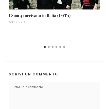
I Sum 41 arrivano in Italia (DATA)
Apr 19, 2016
Al
El
Feb
SCRIVI UN COMMENTO