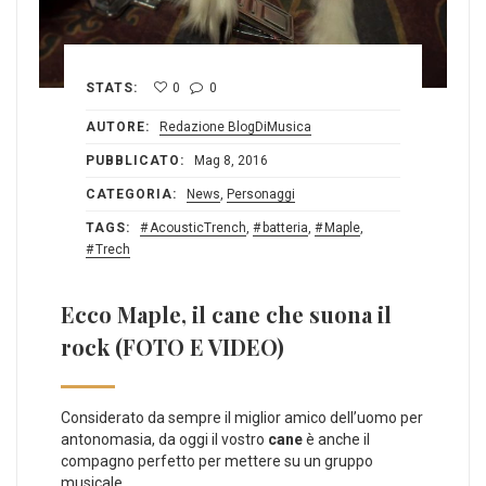
STATS:
0
0
AUTORE:
Redazione BlogDiMusica
PUBBLICATO:
Mag 8, 2016
CATEGORIA:
News
,
Personaggi
TAGS:
AcousticTrench
,
batteria
,
Maple
,
Trech
Ecco Maple, il cane che suona il
rock (FOTO E VIDEO)
Considerato da sempre il miglior amico dell’uomo per
antonomasia, da oggi il vostro
cane
è anche il
compagno perfetto per mettere su un gruppo
musicale.