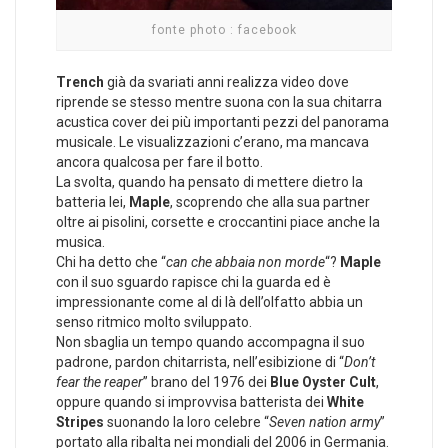
fonte photo : facebook
Trench
già da svariati anni realizza video dove
riprende se stesso mentre suona con la sua chitarra
acustica cover dei più importanti pezzi del panorama
musicale. Le visualizzazioni c’erano, ma mancava
ancora qualcosa per fare il botto.
La svolta, quando ha pensato di mettere dietro la
batteria lei,
Maple
, scoprendo che alla sua partner
oltre ai pisolini, corsette e croccantini piace anche la
musica.
Chi ha detto che “
can che abbaia non morde
“?
Maple
con il suo sguardo rapisce chi la guarda ed è
impressionante come al di là dell’olfatto abbia un
senso ritmico molto sviluppato.
Non sbaglia un tempo quando accompagna il suo
padrone, pardon chitarrista, nell’esibizione di “
Don’t
fear the reaper
” brano del 1976 dei
Blue Oyster Cult
,
oppure quando si improvvisa batterista dei
White
Stripes
suonando la loro celebre “
Seven nation army
”
portato alla ribalta nei mondiali del 2006 in Germania.