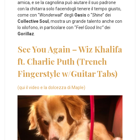
amica, e se la cagnolina può aiutare il suo padrone
con la chitarra solo facendogli tenere il tempo giusto,
come con “
Wonderwall
” degli
Oasis
o “
Shine
” dei
Collective Soul
, mostra un grande talento anche con
lo xilofono, in particolare con “
Feel Good Inc”
dei
Gorillaz
.
See You Again – Wiz Khalifa
ft. Charlie Puth (Trench
Fingerstyle w/Guitar Tabs)
(qui il video e la dolcezza di Maple)