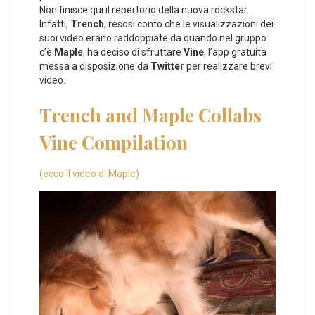
Non finisce qui il repertorio della nuova rockstar.
Infatti,
Trench
, resosi conto che le visualizzazioni dei
suoi video erano raddoppiate da quando nel gruppo
c’è
Maple
, ha deciso di sfruttare
Vine
, l’app gratuita
messa a disposizione da
Twitter
per realizzare brevi
video.
Trench and Maple Collabs
Vine Compilation
(ecco il video di Maple)