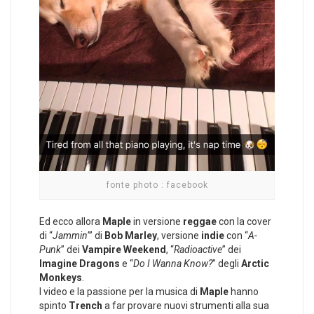
fonte photo : facebook
Ed ecco allora
Maple
in versione
reggae
con la cover
di “
Jammin’
” di
Bob Marley
, versione
indie
con “
A-
Punk
” dei
Vampire Weekend
, “
Radioactive
” dei
Imagine Dragons
e “
Do I Wanna Know?
” degli
Arctic
Monkeys
.
I video e la passione per la musica di
Maple
hanno
spinto
Trench
a far provare nuovi strumenti alla sua