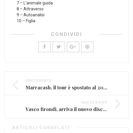
7 – L’animale guida
8 – Attraverso
9 – Autoanalisi
10 – Figlia
CONDIVIDI
PRECEDENTE
Marracash, il tour è spostato al 2022
SUCCESSIVO
Vasco Brondi, arriva il nuovo disco “Paesaggi da Battaglia”
ARTICOLI CORRELATI