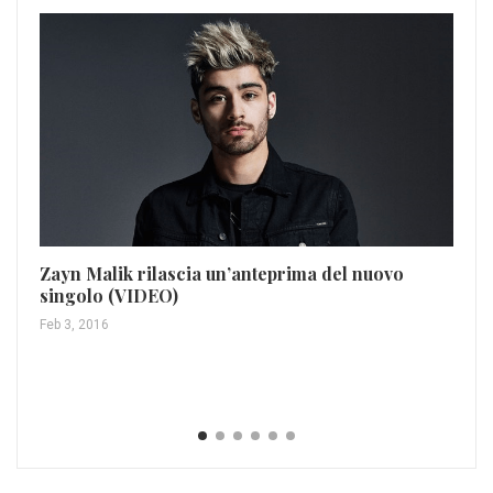
Zayn Malik rilascia un’anteprima del nuovo
singolo (VIDEO)
Jo
Feb 3, 2016
Dic