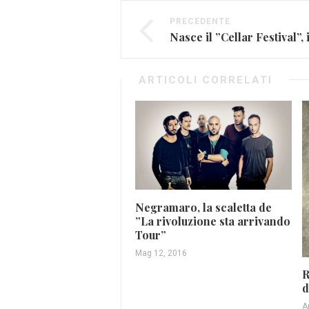
PRECEDENTE
ARTICOLI CORRELATI
Negramaro, la scaletta de
”La rivoluzione sta arrivando
Tour”
Mag 12, 2016
R
d
A