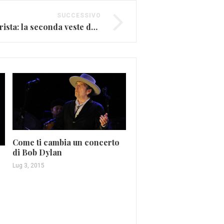
SUCCESSIVO
Johnny Depp il chitarrista: la seconda veste del famoso attore
Come ti cambia un concerto
Emma Marrone, ecco l
di Bob Dylan
novità del ”Adesso Tou
Lug 3, 2015
(DATE E VIDEO)
Feb 4, 2016