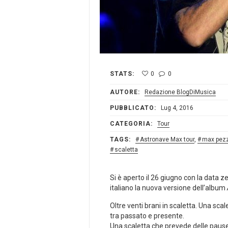
STATS:
0
0
AUTORE:
Redazione BlogDiMusica
PUBBLICATO:
Lug 4, 2016
CATEGORIA:
Tour
TAGS:
Astronave Max tour
,
max pezz
scaletta
Si è aperto il 26 giugno con la data 
italiano la nuova versione dell’album
Oltre venti brani in scaletta. Una sca
tra passato e presente.
Una scaletta che prevede delle pause 