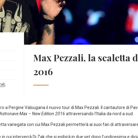
Max Pezzali, la scaletta d
2016
ali
,
zero a Pergine Valsugana il nuovo tour di Max Pezzali. Il cantautore di Pa
Astronave Max – New Edition 2016
attraversando l’Italia da nord a sud.
letta variegata con cui Max Pezzali permetterà ai suoi fan di attraversar
in cui interverrà Dj Zak che si esibirà in due set dopo l’undicesima e di