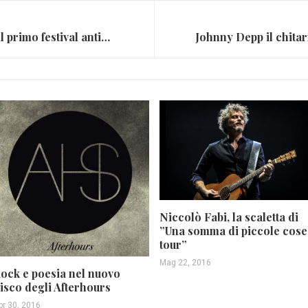
Nasce il ”Cellar Festival”, il primo festival anticamorra (FOTO)
Niccolò Fabi, la scaletta di
”Una somma di piccole cose
tour”
Mag 22, 2016
ock e poesia nel nuovo
isco degli Afterhours
pr 30, 2016