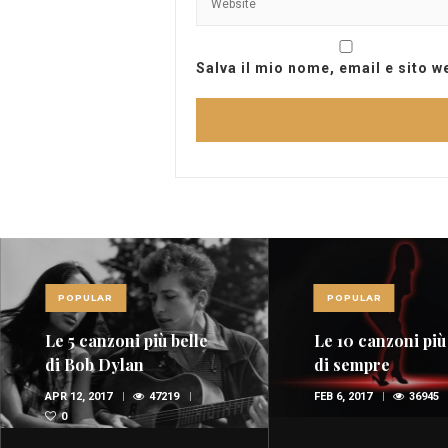
Salva il mio nome, email e sito 
POPULAR
POPULAR
Le 5 canzoni più belle
Le 10 canzoni più
di Bob Dylan
di sempre
APR 12, 2017
47219
FEB 6, 2017
36945
0