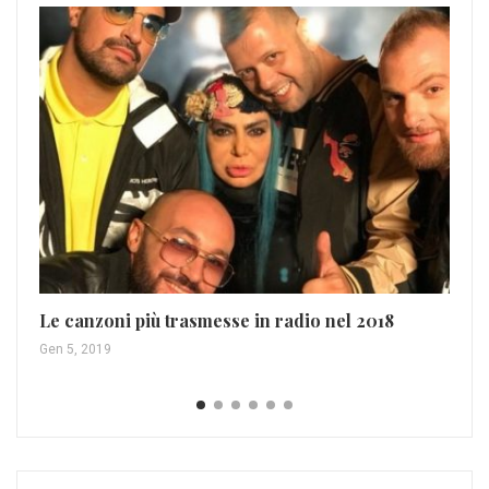
Le canzoni più trasmesse in radio nel 2018
Se
Br
Gen 5, 2019
Ago