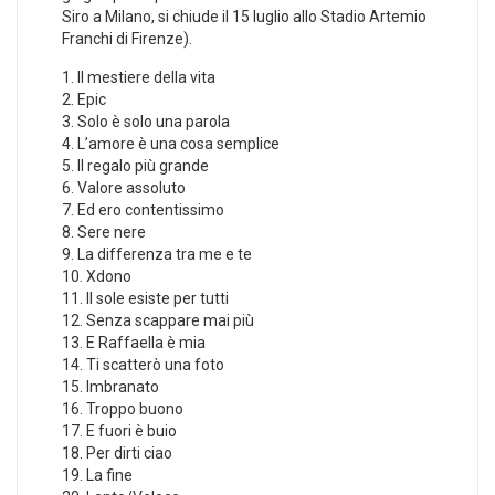
Siro a Milano, si chiude il 15 luglio allo Stadio Artemio
Franchi di Firenze).
1. Il mestiere della vita
2. Epic
3. Solo è solo una parola
4. L’amore è una cosa semplice
5. Il regalo più grande
6. Valore assoluto
7. Ed ero contentissimo
8. Sere nere
9. La differenza tra me e te
10. Xdono
11. Il sole esiste per tutti
12. Senza scappare mai più
13. E Raffaella è mia
14. Ti scatterò una foto
15. Imbranato
16. Troppo buono
17. E fuori è buio
18. Per dirti ciao
19. La fine