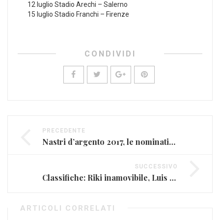
12 luglio Stadio Arechi – Salerno
15 luglio Stadio Franchi – Firenze
CONDIVIDI
PRECEDENTE
Nastri d’argento 2017, le nomination musicali: presenti anche Jovanotti e Sangiorgi
SUCCESSIVO
Classifiche: Riki inamovibile, Luis Fonsi perde lo scettro
ARTICOLI CORRELATI