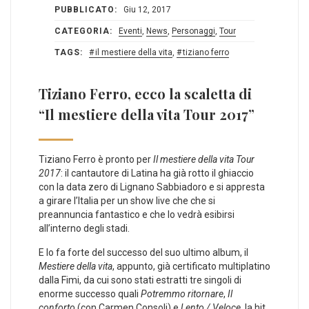
PUBBLICATO:
Giu 12, 2017
CATEGORIA:
Eventi
,
News
,
Personaggi
,
Tour
TAGS:
il mestiere della vita
,
tiziano ferro
Tiziano Ferro, ecco la scaletta di
“Il mestiere della vita Tour 2017”
Tiziano Ferro è pronto per
Il mestiere della vita Tour
2017
: il cantautore di Latina ha già rotto il ghiaccio
con la data zero di Lignano Sabbiadoro e si appresta
a girare l’Italia per un show live che che si
preannuncia fantastico e che lo vedrà esibirsi
all’interno degli stadi.
E lo fa forte del successo del suo ultimo album, il
Mestiere della vita
, appunto, già certificato multiplatino
dalla Fimi, da cui sono stati estratti tre singoli di
enorme successo quali
Potremmo ritornare
,
Il
conforto
(con Carmen Consoli) e
Lento / Veloce
, la hit