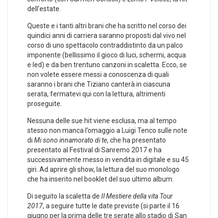
dell’estate.
Queste e i tanti altri brani che ha scritto nel corso dei
quindici anni di carriera saranno proposti dal vivo nel
corso di uno spettacolo contraddistinto da un palco
imponente (bellissimo il gioco di luci, schermi, acqua
e led) e da ben trentuno canzoni in scaletta. Ecco, se
non volete essere messi a conoscenza di quali
saranno i brani che Tiziano canterà in ciascuna
serata, fermatevi qui con la lettura, altrimenti
proseguite.
Nessuna delle sue hit viene esclusa, ma al tempo
stesso non manca l’omaggio a Luigi Tenco sulle note
di
Mi sono innamorato di te
, che ha presentato
presentato al Festival di Sanremo 2017 e ha
successivamente messo in vendita in digitale e su 45
giri. Ad aprire gli show, la lettura del suo monologo
che ha inserito nel booklet del suo ultimo album.
Di seguito la scaletta de
Il Mestiere della vita Tour
2017
, a seguire tutte le date previste (si parte il 16
giugno per la prima delle tre serate allo stadio di San