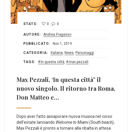
STATS:
0
0
AUTORE:
Andrea Fragasso
PUBBLICATO:
Nov 1, 2019
CATEGORIA:
Italiane
,
News
,
Personaggi
TAGS:
In questa città
,
max pezzali
Max Pezzali, ‘In questa città” il
nuovo singolo. Il ritorno tra Roma,
Don Matteo e…
Dopo aver fatto assaporare nuova musica nel corso
dell’estate lanciando
Welcome to Miami (South beach)
,
Max Pezzali è pronto a tornare alla ribalta in attesa