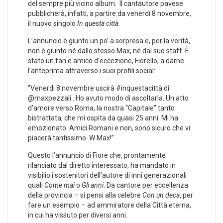
del sempre più vicino album. Il cantautore pavese
pubblicherà, infatti, a partire da venerdì 8 novembre,
il nuovo singolo
In questa città
.
L’annuncio è giunto un po’ a sorpresa e, per la verità,
non è giunto né dallo stesso Max, né dal suo staff. È
stato un fan e amico d’eccezione, Fiorello, a darne
l’anteprima attraverso i suoi profili social:
“Venerdi 8 novembre uscirà #inquestacittà di
@maxpezzali . Ho avuto modo di ascoltarla. Un atto
d’amore verso Roma, la nostra “Capitale” tanto
bistrattata, che mi ospita da quasi 25 anni. Mi ha
emozionato. Amici Romani e non, sono sicuro che vi
piacerà tantissimo. W Max!”
Questo l’annuncio di Fiore che, prontamente
rilanciato dal diretto interessato, ha mandato in
visibilio i sostenitori dell’autore di inni generazionali
quali
Come mai
o
Gli anni
. Da cantore per eccellenza
della provincia – si pensi alla celebre
Con un deca
, per
fare un esempio – ad ammiratore della Città eterna,
in cui ha vissuto per diversi anni.