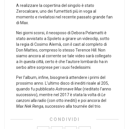
A realizzare la copertina del singolo è stato
Zerocalcare, uno dei fumettisti più in voga al
momento e rivelatosi nel recente passato grande fan
di Max.
Nei giorni scorsi, il neosposo di Debora Pelamatti è
stato avvistato a Spoleto a girare un videoclip, sotto
la regia di Cosimo Alemà, con il cast al completo di
Don Matteo, compreso lo stesso Terence Hill. Non
siamo ancora al corrente se tale video sarà collegato
a
In questa città
, certo è che l’autore lombardo ha in
serbo altre sorprese per i suoi fedelissimi.
Per l’album, infine, bisognerà attendere i primi del
prossimo anno. L’ultimo disco di inediti risale al 205,
quando fu pubblicato
Astronave Max
(rieditato l’anno
successivo), mentre nel 2017 è stata la volta di
Le
canzoni alla radio
(con otto inediti) e poi ancora del
Max Nek Renga
, successivo alla tournée del trio.
CONDIVIDI