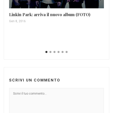
Linkin Park: arriva il nuovo album (FOTO)
Gen 8, 2016
Il
vo
Ott
SCRIVI UN COMMENTO