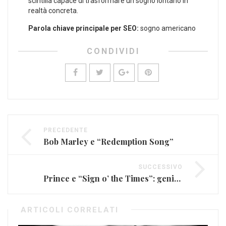
scintilla capace di⁢ trasformare un sogno ⁣lontano in‌
realtà concreta.
Parola chiave principale per SEO:
sogno​ americano
CONDIVIDI
PRECEDENTE
Bob Marley e “Redemption Song”
SUCCESSIVO
Prince e “Sign o’ the Times”: genio e provocazione
ARTICOLI CORRELATI