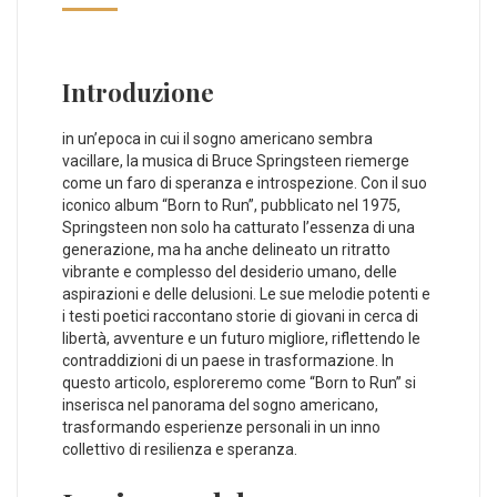
Introduzione
in⁤ un’epoca in cui il sogno americano sembra
vacillare, la musica di Bruce Springsteen riemerge‌
come un faro di speranza e introspezione. Con il suo
iconico album “Born to Run”, ‍pubblicato nel ​1975, ​
Springsteen non solo ha catturato l’essenza di una
generazione, ma ha anche delineato un ritratto
vibrante⁢ e complesso del‌ desiderio umano, delle
aspirazioni e delle delusioni. Le sue melodie potenti e
i⁤ testi poetici raccontano storie di giovani in cerca di
libertà, avventure e​ un futuro migliore, riflettendo⁤ le
contraddizioni di un⁢ paese in trasformazione. ‌In⁤
questo articolo, esploreremo come “Born to⁣ Run” si
inserisca nel panorama del sogno americano,
trasformando esperienze personali in un inno​
collettivo di resilienza e speranza.