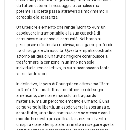
da fattori⁣ esterni. Il messaggio è semplice ma
potente: la libertà passa attraverso il movimento, ‌il
⁣coraggio e la speranza.
Un ulteriore‍ elemento che rende “Born⁣ to Run” un
capolavoro intramontabile⁤ è ⁢la ⁢sua capacità di⁣
comunicare ⁣un‌ senso di comunità. Nel brano si
percepisce un’intimità condivisa,​ un legame profondo
tra chi sogna e chi ascolta. Questa empatia costruita
attorno all’idea di un futuro migliore contribuisce a
trasformare la canzone in un inno non solo
individuale, ma collettivo, in⁤ cui si riconoscono tante
voci​ e tante storie.
In definitiva, l’opera di Springsteen attraverso‍ “Born⁢
to Run” offre ​una lettura ⁣multifacetica del sogno
americano, che non è mai‍ solo un traguardo​
materiale, ​ma un percorso emotivo e umano.‍ È una‌
corsa verso la libertà, un esodo verso la speranza e,
soprattutto, una sfida continua con se stessi e con ⁣il
mondo. In questa prospettiva, la canzone diventa
un’ispirazione atemporale, un invito a⁤ inseguire quella