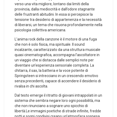
verso una vita migliore, lontano dai limiti della
⁣provincia, dalla mediocrità e ‍dall’odore stagnante
delle frustranti⁢ abitudini. In essa si percepisce ​la
tensione⁤ tra desiderio di appartenenza e la necessità
di liberarsi, un tema che risuona profondamente nella
psicologia collettiva americana.
L’anima rock della canzone è​ il‌ motore di una fuga
che non è solo fisica, ⁢ma spirituale. Il sound
incalzante, caratterizzato da una struttura musicale
quasi cinematografica, accompagna ⁣l’ascoltatore in
un viaggio che si distacca dalle semplici note per
diventare un’esperienza sensoriale completa. La
chitarra, il sax, la batteria e la voce⁢ potente di
Springsteen si intrecciano in un crescendo emotivo
senza precedenti, capace di​ accendere ‌il desiderio di
⁢rivalsa in chi ascolta.
Dal testo emerge il ritratto di giovani​ intrappolati in un
sistema che sembra negare loro ogni possibilità, ma
che non rinunciano ⁤a sognare uno spicchio di
libertà.Le immagini poetiche di strade infinite, ⁣fredde
notti e sogni condivisi creano‌ un’atmosfera sospesa