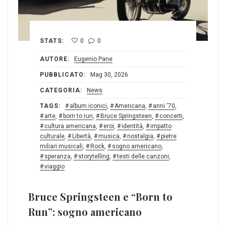
STATS:
0
0
AUTORE:
Eugenio Pane
PUBBLICATO:
Mag 30, 2026
CATEGORIA:
News
TAGS:
album iconici
,
Americana
,
anni '70
,
arte
,
born to run
,
Bruce Springsteen
,
concerti
,
cultura americana
,
eroi
,
identità
,
impatto
culturale
,
Libertà
,
musica
,
nostalgia
,
pietre
miliari musicali
,
Rock
,
sogno americano
,
speranza
,
storytelling
,
testi delle canzoni
,
viaggio
Bruce Springsteen e “Born to
Run”: sogno americano