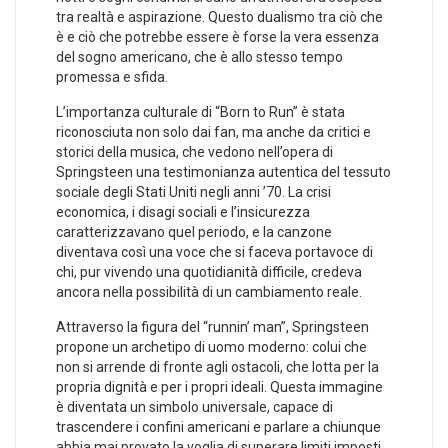
tra realtà e aspirazione. Questo dualismo‌ tra ciò che
è e ciò che potrebbe essere è forse ⁢la vera essenza
del sogno americano, che è allo stesso tempo
promessa e sfida.
L’importanza culturale di “Born to Run” è stata
riconosciuta non​ solo dai fan, ma anche da critici e
storici della musica, ⁣che vedono⁤ nell’opera di
Springsteen una testimonianza autentica ⁣del ⁤tessuto
sociale degli Stati Uniti negli anni ’70. La crisi
economica, i‌ disagi sociali ⁤e l’insicurezza
caratterizzavano quel periodo, ⁢e la canzone
diventava così una voce che si faceva portavoce di
⁢chi, pur⁤ vivendo una⁤ quotidianità difficile, credeva
ancora⁢ nella possibilità di un cambiamento reale.
Attraverso la figura del “runnin’ ⁢man”, Springsteen
propone un archetipo di uomo⁤ moderno: colui che
non ‍si arrende di ‌fronte agli⁤ ostacoli, che⁣ lotta per la
propria dignità e per i propri ideali. Questa immagine
è diventata un⁤ simbolo universale, ⁣capace di
trascendere​ i confini americani e parlare ⁣a chiunque
abbia mai provato la voglia di ⁢superare limiti imposti