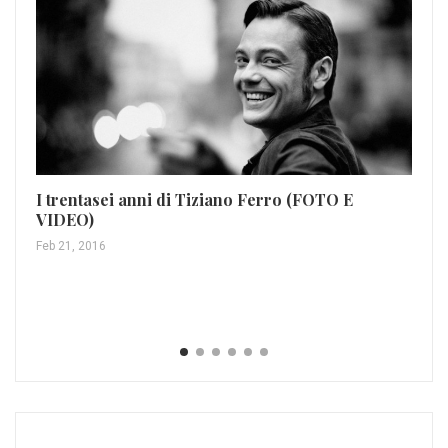
I trentasei anni di Tiziano Ferro (FOTO E
VIDEO)
Feb 21, 2016
Be
Nov