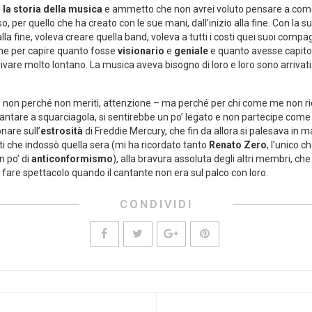
o
la storia della musica
e ammetto che non avrei voluto pensare a come 
, per quello che ha creato con le sue mani, dall’inizio alla fine. Con la s
o alla fine, voleva creare quella band, voleva a tutti i costi quei suoi compa
one per capire quanto fosse
visionario
e
geniale
e quanto avesse capito 
 arrivare molto lontano. La musica aveva bisogno di loro e loro sono arriva
m – non perché non meriti, attenzione – ma perché per chi come me non rie
antare a squarciagola, si sentirebbe un po’ legato e non partecipe come
onare sull’
estrosità
di Freddie Mercury, che fin da allora si palesava in m
biti che indossò quella sera (mi ha ricordato tanto
Renato Zero
, l’unico c
n po’ di
anticonformismo
), alla bravura assoluta degli altri membri, ch
a fare spettacolo quando il cantante non era sul palco con loro.
CONDIVIDI