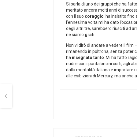
Si parla di uno dei gruppi che ha fatt
meritato ancora molti anni di successo
con il suo
coraggio
: ha insistito fin
l’ennesima volta mi ha dato l’occasi
degli altri tre, sarebbero riusciti ad
ne siamo
grati
.
Non vi dirò di andare a vedere il fil
rimanendo in poltrona, senza poter c
ha
insegnato tanto
. Mi ha fatto ragi
nudi e con i pantaloncini corti, agli a
dalla mentalità italiana e importare u
alle esibizioni di Mercury, ma anche 