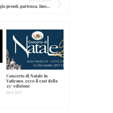
SUCCESSIVO
Laura Pausini, a maggio pronti, partenza, Imola (FOTO E VIDEO)
Concerto di Natale in
RTL 102.5 Power Hits E
Vaticano, ecco il cast della
2017, trionfa Francesco
25^ edizione
Gabbani
Dic 5, 2017
Set 20, 2017