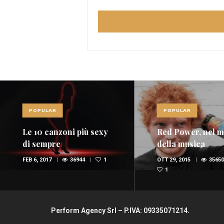
POPULAR
POPULAR
Le 10 canzoni più sexy
Red Power, nel 
di sempre
della musica
spopolano i rossi
FEB 6, 2017
36944
1
OTT 29, 2015
35650
(FOTO E VIDEO)
1
Perform Agency Srl – P.IVA: 09335071214.