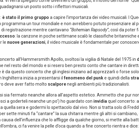
ti
. Vi verrà spiegato come divennero un gruppo, il motivo del nome “Quee
adagnarsi un posto sotto i riflettori musicali.
e:
è stato il primo gruppo
a capire l’importanza dei video musicali. I Quee
in programma un tour mondiale e non avrebbero potuto presenziare a
o di registrazione mentre cantavano
“Bohemian Rapsody”
, così da poter 
uccesso
: la canzone in poche settimane scalò le classifiche britanniche
r le
nuove generazioni
, il video musicale è fondamentale per conoscer
 concerto all’Hammersmith Apollo, svoltosi la vigilia di Natale del 1975 in
d
el resto del mondo e si resero ben presto conto che cantare in diretta
è da questo concerto che gli inglesi iniziano ad apprezzarli o forse solo a
n Inghilterra inizia a presentarsi il
fenomeno del punk
e quindi della
str
ro deve aver fatto molto
scalpore
negli ambienti più tradizionalisti.
si sia fermato neanche allora all’aspetto estetico. Ammetto che pur non
sci a goderteli neanche un po’) ho guardato con
invidia
quel concerto: a
quella sera e godermi lo spettacolo dal vivo. Non si tratta solo di Fred
 per sette minuti fa “cantare” la sua chitarra mentre gli altri si cambiano,
ausa dell’influenza che lo affligge da qualche giorno, si mette alla batte
l’ombra, ci fa venire la pelle d’oca quando a fine concerto rientra e dice