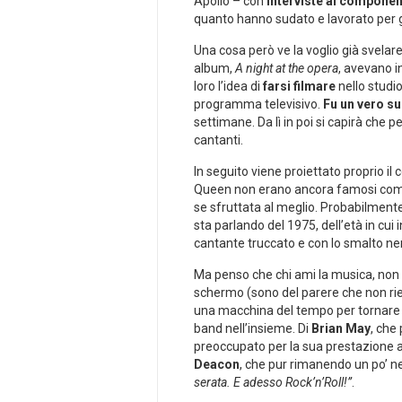
Apollo – con
interviste ai componen
quanto hanno sudato e lavorato per gu
Una cosa però ve la voglio già svelar
album,
A night at the opera
, avevano 
loro l’idea di
farsi filmare
nello studi
programma televisivo.
Fu un vero s
settimane. Da lì in poi si capirà che pe
cantanti.
In seguito viene proiettato proprio il
Queen non erano ancora famosi come n
se sfruttata al meglio. Probabilmente 
sta parlando del 1975, dell’età in cui i
cantante truccato e con lo smalto ne
Ma penso che chi ami la musica, non 
schermo (sono del parere che non rie
una macchina del tempo per tornare a 
band nell’insieme. Di
Brian May
, che
preoccupato per la sua prestazione a c
Deacon
, che pur rimanendo un po’ nel
serata. E adesso Rock’n’Roll!”
.