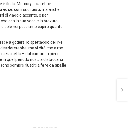
è finita: Mercury si sarebbe
ua
voce
, con i suoi
testi
, ma anche
gni di viaggio accanto, e per
che con la sua voce e la bravura
ti: e solo noi possiamo capire quanto
sce a godersi lo spettacolo dei live
 desidererebbe, ma vi dirò che a me
aniera netta – dal cantare a piedi
he in quel periodo riuscì a distaccarsi
e sono sempre riusciti a
fare da spalla