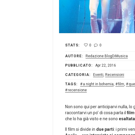
STATS:
0
0
AUTORE:
Redazione BlogDiMusica
PUBBLICATO:
Apr 22, 2016
CATEGORIA:
Eventi
,
Recensioni
TAGS:
a night in bohemia
,
film
,
que
recensione
Non sono qui per anticiparvi nulla, 
raccontarvi un po’ di cosa parla il
fil
che lo ha già visto e ne sono
esaltata
Il film si divide in
due parti
: i primi ve