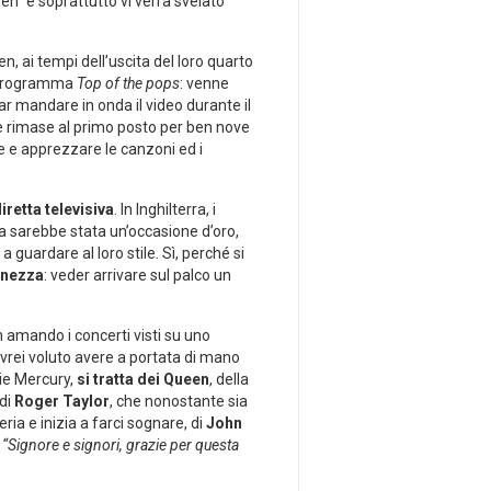
n” e soprattutto vi verrà svelato
n, ai tempi dell’uscita del loro quarto
l programma
Top of the pops
: venne
far mandare in onda il video durante il
 e rimase al primo posto per ben nove
e e apprezzare le canzoni ed i
iretta televisiva
. In Inghilterra, i
 sarebbe stata un’occasione d’oro,
 guardare al loro stile. Sì, perché si
anezza
: veder arrivare sul palco un
 amando i concerti visti su uno
vrei voluto avere a portata di mano
die Mercury,
si tratta dei Queen
, della
 di
Roger Taylor
, che nonostante sia
ria e inizia a farci sognare, di
John
:
“Signore e signori, grazie per questa