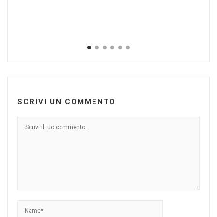
Ti
Fr
Mag
SCRIVI UN COMMENTO