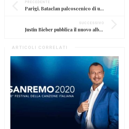
PRECEDENTE
Parigi, Bataclan palcoscenico di un’enorme tragedia
SUCCESSIVO
Justin Bieber pubblica il nuovo album “Purpose” (RECENSIONE)
ARTICOLI CORRELATI
“L