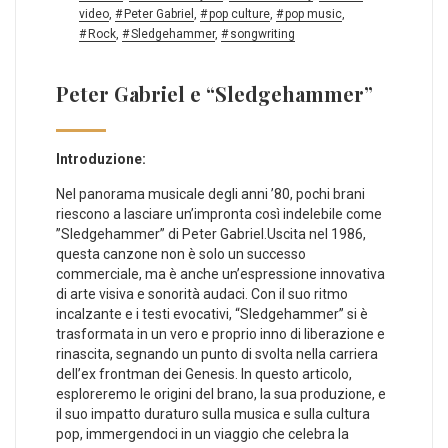
video
,
Peter Gabriel
,
pop culture
,
pop music
,
Rock
,
Sledgehammer
,
songwriting
Peter Gabriel e “Sledgehammer”
Introduzione:
Nel panorama musicale degli anni ’80, pochi brani
riescono a lasciare un’impronta​ così indelebile come
‌”Sledgehammer” di Peter Gabriel.Uscita nel 1986,
questa canzone non è solo un successo
commerciale, ma è anche un’espressione innovativa
di arte visiva⁣ e sonorità audaci. Con il suo ritmo
incalzante ⁤e i testi evocativi, “Sledgehammer” si​ è
trasformata in un vero e proprio inno di liberazione e
rinascita, ⁤segnando un punto di svolta nella carriera
dell’ex ‍frontman dei Genesis. In questo articolo,
esploreremo le origini​ del brano, la sua produzione, e
il suo impatto duraturo sulla musica e⁣ sulla cultura
pop, immergendoci in un viaggio‌ che celebra la