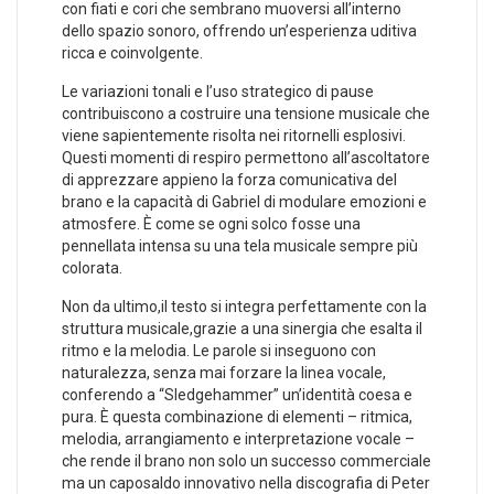
con fiati e cori che sembrano muoversi all’interno⁣
dello ⁤spazio sonoro, offrendo‍ un’esperienza uditiva
ricca e coinvolgente.
Le variazioni tonali e‍ l’uso strategico di ​pause
contribuiscono a costruire una tensione musicale che
viene sapientemente ​risolta nei ritornelli esplosivi.
Questi⁤ momenti di respiro permettono all’ascoltatore
di‍ apprezzare appieno la‍ forza comunicativa del
brano⁤ e la capacità di Gabriel di modulare emozioni e
atmosfere. È come se ogni solco fosse una
pennellata intensa​ su una⁢ tela ⁤musicale sempre più
colorata.
Non ​da ultimo,il testo si integra perfettamente con ⁤la
struttura musicale,grazie a una sinergia che esalta il
ritmo e la melodia. Le parole si inseguono con
naturalezza, senza mai‍ forzare la linea vocale,
conferendo a “Sledgehammer” un’identità coesa e
pura. È questa combinazione di elementi – ritmica,
melodia, arrangiamento e interpretazione vocale –
che rende il brano non solo un⁢ successo commerciale
ma​ un caposaldo innovativo nella⁤ discografia di Peter