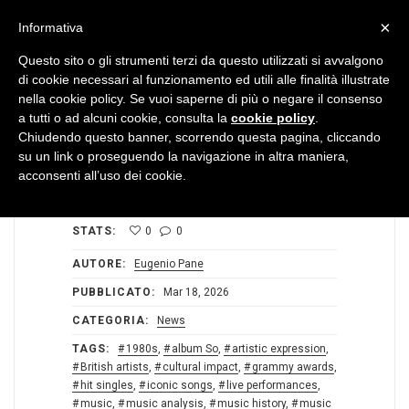
MENU
×
Informativa
Questo sito o gli strumenti terzi da questo utilizzati si avvalgono
di cookie necessari al funzionamento ed utili alle finalità illustrate
nella cookie policy. Se vuoi saperne di più o negare il consenso
a tutti o ad alcuni cookie, consulta la
cookie policy
.
Chiudendo questo banner, scorrendo questa pagina, cliccando
su un link o proseguendo la navigazione in altra maniera,
acconsenti all’uso dei cookie.
STATS:
0
0
AUTORE:
Eugenio Pane
PUBBLICATO:
Mar 18, 2026
CATEGORIA:
News
TAGS:
1980s
,
album So
,
artistic expression
,
British artists
,
cultural impact
,
grammy awards
,
hit singles
,
iconic songs
,
live performances
,
music
,
music analysis
,
music history
,
music