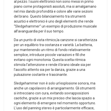
al pezzo. I suoni‌ elettronici non sono messi⁢ in primo
piano come protagonisti assoluti, ma si amalgamano ​
nel mix dando profondità e colore alle varie sezioni
del brano. Questo bilanciamento tra strumenti
acustici e​ elettronici è ⁢uno degli elementi che rende
⁢“Sledgehammer” un esempio di produzione musicale
all’avanguardia​ per il suo tempo.
Da⁣ un punto ⁤di vista ritmico,la canzone si caratterizza
per un equilibrio tra costanza e varietà. La‍ batteria,
pur mantenendo un ritmo di fondo relativamente
semplice, introduce piccole variazioni e fill‌ che
evitano ‌ogni monotonia. Questa scelta ritmica
stimola ‍l’attenzione e rende il‌ brano ideale sia per
l’ascolto attento sia per la danza, grazie a‌ una
pulsazione⁤ costante e ‍trascinante.
Sledgehammer non è solo un’esplosione sonora,‌ ma
anche ‌un capolavoro di arrangiamento. Gli strumenti
si intrecciano con cura, evitando sovrapposizioni
caotiche, grazie a un mix preciso che lascia spazio a
ogni elemento di emergere nel momento opportuno.
L’uso del panning stereo è particolarmente efficace,