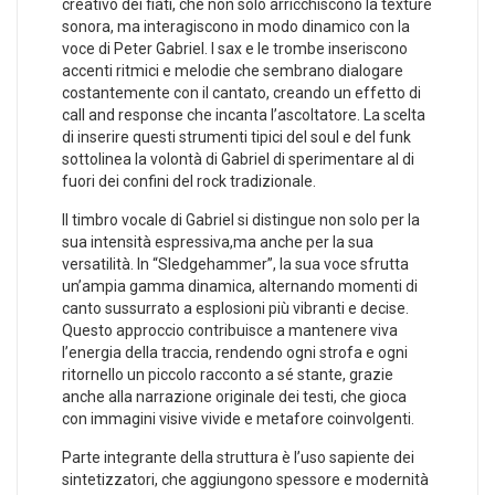
creativo dei fiati, che non solo arricchiscono la texture
sonora, ma interagiscono in modo dinamico con⁣ la‍
voce di Peter Gabriel. I ⁣sax‍ e le‌ trombe inseriscono
accenti ritmici⁤ e melodie che sembrano dialogare
costantemente con il cantato, creando un effetto di ​
call and response che incanta l’ascoltatore. La scelta
di⁤ inserire questi strumenti tipici⁤ del⁣ soul e del funk
sottolinea ⁤la volontà di Gabriel di sperimentare al di
fuori dei ​confini del ​rock tradizionale.
Il timbro ⁢vocale di Gabriel si distingue non solo per la
sua​ intensità espressiva,ma anche per la sua⁢
versatilità.‍ In “Sledgehammer”, la ‌sua voce sfrutta
un’ampia gamma dinamica, ⁢alternando momenti di‍
canto sussurrato a esplosioni più vibranti e decise.
Questo⁤ approccio contribuisce a mantenere viva
⁤l’energia della traccia, rendendo ogni strofa e ogni
ritornello un piccolo racconto a sé stante, grazie
anche alla narrazione originale dei testi, che gioca
con immagini visive‌ vivide e metafore ⁣coinvolgenti.
Parte integrante della struttura è l’uso sapiente ​dei
sintetizzatori, che aggiungono spessore e modernità