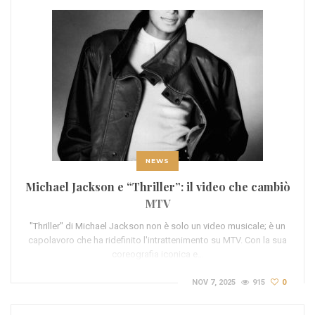
NEWS
Michael Jackson e “Thriller”: il video che cambiò
MTV
"Thriller" di Michael Jackson non è solo un video musicale; è un
capolavoro che ha ridefinito l'intrattenimento su MTV. Con la sua
coreografia iconica e…
NOV 7, 2025
915
0