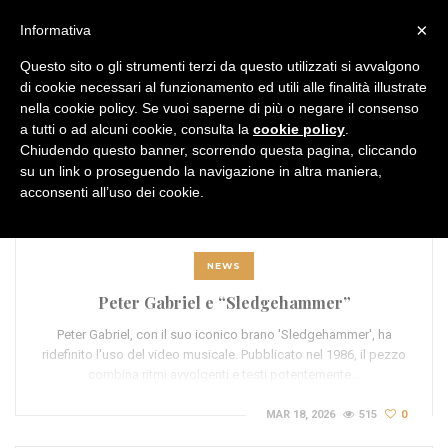
MENU
×
Informativa
Questo sito o gli strumenti terzi da questo utilizzati si avvalgono
di cookie necessari al funzionamento ed utili alle finalità illustrate
nella cookie policy. Se vuoi saperne di più o negare il consenso
a tutti o ad alcuni cookie, consulta la
cookie policy
.
Chiudendo questo banner, scorrendo questa pagina, cliccando
TAG:
music video
su un link o proseguendo la navigazione in altra maniera,
acconsenti all’uso dei cookie.
NEWS
Peter Gabriel e “Sledgehammer”
Peter Gabriel, con il suo iconico brano 'Sledgehammer', ha
ridefinito l'uso del video musicale. Pubblicato nel 1986, il pezzo
combina ritmi avvolgenti e testi potentemente…
MAR 18, 2026
515
0