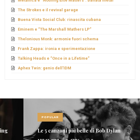
Metallica e “Nothing Else Matters”: ballata metal
The Strokes e il revival garage
Buena Vista Social Club: rinascita cubana
Eminem e “The Marshall Mathers LP”
Thelonious Monk: armonie fuori schema
Frank Zappa: ironia e sperimentazione
Talking Heads e “Once in a Lifetime”
Aphex Twin: genio dell’IDM
POPULAR
Le 5 canzoni più belle di Bob Dylan