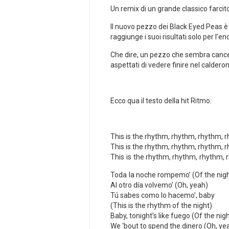
Un remix di un grande classico farcit
Il nuovo pezzo dei Black Eyed Peas è
raggiunge i suoi risultati solo per l’e
Che dire, un pezzo che sembra cancell
aspettati di vedere finire nel calderon
Ecco qua il testo della hit Ritmo:
This is the rhythm, rhythm, rhythm, 
This is the rhythm, rhythm, rhythm, 
This is the rhythm, rhythm, rhythm, 
Toda la noche rompemo’ (Of the nigh
Al otro día volvemo’ (Oh, yeah)
Tú sabes como lo hacemo’, baby
(This is the rhythm of the night)
Baby, tonight’s like fuego (Of the nig
We ‘bout to spend the dinero (Oh, ye