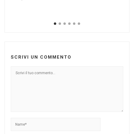
Sa
M
Feb
SCRIVI UN COMMENTO