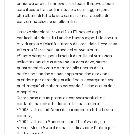
annuncia anche il rinnovo di un team. Il nuovo album
sarà il sesto tra quelli in studio a cui si aggiungono
altri album di tutta la sua carriera: una raccolta di
canzoni natalizie e un album live.
Il nuovo singolo si trova già su iTunes ed è già
canticchiato da tutti i fan che hanno aspettato con un
mix di ansia e felicità il ritorno del loro idolo. Ecco cosa
afferma Marco per l’arrivo del nuovo album:
«Siamo sempre iper stimolati da mille informazioni,
sollecitazioni che ci arrivano da ogni dove, siamo
quasi anestetizzati e sempre alla ricerca della
perfezione anche se non sappiamo che direzione
prendere per cercarla poi alla fine ci accorgiamo che
quel ‘meglio’ che stiamo cercando è lì che ci guarda e
ci aspetta».
Ricordiamo alcuni premi e riconoscimenti che il
cantante ha ricevuto durante la sua carriera
• 2008: vittoria ad Amici da cui comincia tutta la sua
carriera;
• 2009: vittoria a Sanremo, due TRL Awards, un
Venice Music Award e una certificazione Platino per
“La forza mia”;