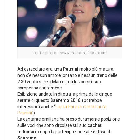
fonte photo : www.makemefeed.com
Ad ostacolare ora, una
Pausini
molto più matura,
non c’è nessun amore lontano e nessun treno delle
7:30 vuoto senza Marco, ma le voci sul suo
compenso sanremese.
Esibizione andata in diretta la prima delle cinque
serate di questo
Sanremo 2016
. (potrebbe
interessarti anche “
Laura Pausini canta Laura
Pausini
“)
La cantante emiliana ha preso duramente posizione
sulle voci che sono circolate sul suo
cachet
milionario
dopo la partecipazione al
Festival di
Sanremo
.