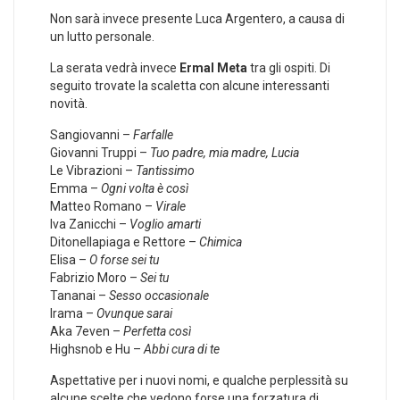
Non sarà invece presente Luca Argentero, a causa di
un lutto personale.
La serata vedrà invece
Ermal Meta
tra gli ospiti. Di
seguito trovate la scaletta con alcune interessanti
novità.
Sangiovanni –
Farfalle
Giovanni Truppi –
Tuo padre, mia madre, Lucia
Le Vibrazioni –
Tantissimo
Emma –
Ogni volta è così
Matteo Romano –
Virale
Iva Zanicchi –
Voglio amarti
Ditonellapiaga e Rettore –
Chimica
Elisa –
O forse sei tu
Fabrizio Moro –
Sei tu
Tananai –
Sesso occasionale
Irama –
Ovunque sarai
Aka 7even –
Perfetta così
Highsnob e Hu –
Abbi cura di te
Aspettative per i nuovi nomi, e qualche perplessità su
alcune scelte che vedono forse una forzatura di