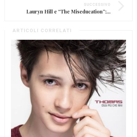
SUCCESSIVO
Lauryn Hill e “The Miseducation”: svolta R&B
ARTICOLI CORRELATI
Co
Lug