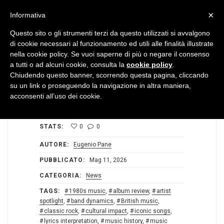
MENU
×
Informativa
Questo sito o gli strumenti terzi da questo utilizzati si avvalgono
di cookie necessari al funzionamento ed utili alle finalità illustrate
nella cookie policy. Se vuoi saperne di più o negare il consenso
a tutti o ad alcuni cookie, consulta la
cookie policy
.
Chiudendo questo banner, scorrendo questa pagina, cliccando
su un link o proseguendo la navigazione in altra maniera,
acconsenti all’uso dei cookie.
STATS:
0
0
AUTORE:
Eugenio Pane
PUBBLICATO:
Mag 11, 2026
CATEGORIA:
News
TAGS:
1980s music
,
album review
,
artist
spotlight
,
band dynamics
,
British music
,
classic rock
,
cultural impact
,
iconic songs
,
lyrics interpretation
,
music history
,
music