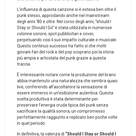
L’influenza di questa ⁣canzone si è estesa⁤ ben⁣ oltre ‌il
punk⁣ stesso, approdando anche nel mainstream
degli anni ‘80​ e​ oltre.​ Nel corso degli⁢ anni, “should I
Stay or Should I Go” è stata ​utilizzata⁢ in numerose
colonne​ sonore, spot ⁤pubblicitari e cover,⁢
perpetuando così il suo impatto culturale e‌ musicale.⁤
Questo continuo successo ha ‍fatto sì che molti
⁤giovani fan del ⁣rock e del pop scoprano poi la storia
più ampia e ​articolata⁢ del⁣ punk grazie ​a⁢ questa
traccia.
È ‌interessante notare come la produzione del⁣ brano
abbia mantenuto una naturalezza che sembra quasi‍
live, conferendo all’ascoltatore la⁣ sensazione di
essere ‍immerso in un’esibizione autentica.⁢ Questa
scelta produttiva è stata determinante⁣ per
preservare l’energia⁢ cruda tipica del punk ⁣senza
sacrificare​ la ⁢qualità sonora, un⁣ compromesso⁤
perfettamente raggiunto e replicato ⁤ben poche volte
in quel periodo.
In‌ definitiva, ​la‌ valenza di
“Should I Stay or Should‌ I