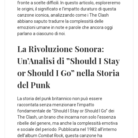
fronte a⁣ scelte difficili. In questo articolo, esploreremo
le origini, il significato e ⁢l’impatto duraturo di questa
canzone iconica, analizzando ⁣come i The Clash
abbiano⁢ saputo ⁤tradurre la complessità delle ​
emozioni umane in note e parole che ancora ⁣oggi
⁣parlano a ⁣ciascuno di ‌noi.
La Rivoluzione Sonora:
Un’Analisi di ​”Should I Stay
⁤or Should I ⁢Go” nella Storia
del ‍Punk
La ⁣storia del⁣ punk⁢ britannico non può essere‌
raccontata‍ senza ⁤menzionare l’impatto
fondamentale de “Should I Stay or Should I Go” dei
The Clash, un brano che incarna non solo l’essenza
ribelle del‍ genere, ‍ma‍ anche​ la‍ complessità‍ emotiva
e sociale del periodo. Pubblicata nel⁤ 1982 all’interno‍
dell’album
Combat Rock
, ⁣questa canzone ha