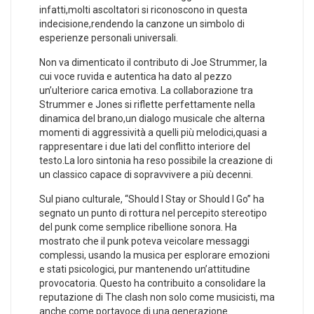
infatti,molti ​ascoltatori si riconoscono ‍in questa
indecisione,rendendo⁤ la canzone ⁣un simbolo di
esperienze ‍personali universali.
Non va dimenticato il contributo di ⁢Joe Strummer, la
cui ‌voce ruvida e autentica ha dato ⁤al pezzo
un’ulteriore carica emotiva.⁤ La ‍collaborazione tra
Strummer e⁢ Jones ⁢si riflette perfettamente ⁣nella
dinamica‍ del brano,un dialogo musicale che​ alterna
‌momenti di aggressività a quelli ‍più melodici,quasi a
rappresentare i due lati ​del conflitto interiore del
testo.La loro sintonia ha reso possibile la ‍creazione⁢ di
un⁢ classico capace di sopravvivere a più decenni.
Sul piano culturale, “Should I Stay ‌or Should I Go” ha
⁢segnato un punto di ⁤rottura nel percepito stereotipo
del punk come semplice ribellione sonora.⁣ Ha
mostrato che il punk poteva veicolare messaggi
complessi, usando la​ musica per esplorare emozioni
e ⁢stati⁤ psicologici, pur ​mantenendo un’attitudine‌
provocatoria.‌ Questo ha contribuito a consolidare la
reputazione di The ⁣clash non solo come musicisti, ma
anche come⁤ portavoce ‍di una generazione.