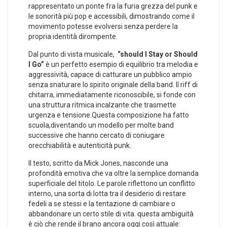
rappresentato un ponte fra la furia grezza⁢ del punk e
le sonorità ⁤più pop e accessibili, dimostrando‍ come il
movimento potesse‌ evolversi senza ⁣perdere ​la
propria identità dirompente.
Dal punto di vista musicale, ⁣
“should ⁤I Stay or Should
I Go”
è ‍un perfetto esempio di equilibrio tra​ melodia e
aggressività, capace ⁣di catturare un pubblico ampio
senza snaturare lo spirito originale della band. ⁣Il riff di​
chitarra, immediatamente ‍riconoscibile, ‍si ⁢fonde con⁤
una struttura ritmica incalzante che trasmette
urgenza ⁢e tensione.Questa composizione ha ⁣fatto
⁢scuola,diventando un modello⁣ per molte band
successive che hanno cercato di coniugare
‌orecchiabilità‍ e autenticità​ punk.
Il‍ testo,​ scritto da Mick Jones, nasconde una
profondità emotiva che va oltre la semplice‍ domanda
superficiale del titolo. Le parole riflettono ‍un ‌conflitto⁣
interno, ​una ⁢sorta di lotta tra il desiderio di ⁣restare
fedeli a se stessi ‌e la tentazione⁣ di cambiare o
abbandonare un certo stile di vita. questa ambiguità
‍è ciò che ⁤rende il brano ancora oggi così attuale: