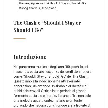
themes
,
punk rock
,
Should I Stay or Should I Go
,
song analysis
,
the clash
The Clash e “Should I Stay or
Should I Go”
Introduzione
Nel panorama​ musicale degli ‍anni ’80, pochi⁣ brani
riescono a catturare l’essenza del conflitto interiore
come “Should I Stay or ⁣Should I ⁢Go” dei The Clash.⁣
Questo ⁢inno ‌alla indecisione ⁢ha‌ attraversato
generazioni, diventando un ⁢simbolo di libertà e di
dubbi ​esistenziali. Scritto in ‌un periodo di grande
fermento sociale e culturale, il ‌brano offre​ non ​solo
una melodia accattivante, ma anche un testo
profondo che​ risuona con chiunque si sia trovato di