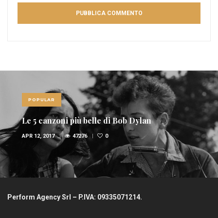
POPULAR
Le 5 canzoni più belle di Bob Dylan
APR 12, 2017
47276
0
Perform Agency Srl – P.IVA: 09335071214.