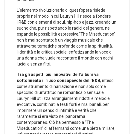
L’elemento rivoluzionario‌ di ‍quest’opera risiede
proprio nel modo in cui Lauryn Hill riesce⁣ a fondere⁣
l’R&B con elementi di soul, hip-hop ‌e jazz, creando un‍
suono⁤ che, pur rispettando le ‌radici del​ genere, ‍ne
espande le ​possibilità espressive.“The Miseducation”
non⁤ è⁢ mai ⁤scontato:⁣ è un viaggio musicale che​
attraversa tematiche ⁤profonde come la ‌spiritualità,
l’identità e la critica sociale, enfatizzando‍ la voce​ di
una‍ donna che vuole raccontare il ⁢mondo con⁢ occhi
lucidi e senza filtri.
Tra gli⁢ aspetti più innovativi dell’album va⁤
sottolineato il‌ riuso⁢ consapevole⁢ dell’R&B
, inteso
come strumento di narrazione ‍e non solo come
specchio di ​un’attitudine romantica o sensuale.
⁢Lauryn‍ Hill utilizza arrangiamenti ridotti e melodie
evocative, combinati a testi forti​ e mai banali, per
imprimere un ​senso di intimità e verità che
raramente si era visto ⁣nel panorama
contemporaneo. Ciò ha permesso⁤ a “The
Miseducation” ⁣di affermarsi⁣ come una pietra⁢ miliare,