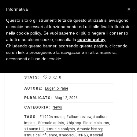
MENU
×
Informativa
Questo sito o gli strumenti terzi da questo utilizzati si avvalgono
di cookie necessari al funzionamento ed utili alle finalità illustrate
nella cookie policy. Se vuoi saperne di più o negare il consenso
a tutti o ad alcuni cookie, consulta la
cookie policy
.
Chiudendo questo banner, scorrendo questa pagina, cliccando
su un link o proseguendo la navigazione in altra maniera,
acconsenti all’uso dei cookie.
STATS:
0
0
AUTORE:
Eugenio Pane
PUBBLICATO:
Mag 12, 2026
CATEGORIA:
News
TAGS:
1990s music
,
album review
,
cultural
impact
,
female artists
,
hip hop
,
iconic albums
,
Lauryn Hill
,
music analysis
,
music history
,
musical influence
,
neo-soul
,
R&B
,
social