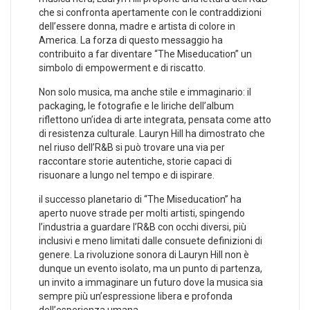
che si confronta apertamente con le​ contraddizioni
dell’essere donna,⁢ madre ‌e artista di colore in
America. La forza di ‌questo messaggio⁣ ha
contribuito a far diventare “The Miseducation” un
⁤simbolo di ‍empowerment e​ di riscatto.
Non‌ solo musica, ⁤ma anche stile e immaginario: ⁤il
packaging, le fotografie e le liriche​ dell’album
⁤riflettono ⁣un’idea di arte⁣ integrata, pensata come atto
di ⁢resistenza culturale. Lauryn Hill ha dimostrato che‍
nel riuso dell’R&B si può trovare una via per
raccontare storie ‍autentiche, storie capaci di
risuonare⁤ a lungo nel tempo e di ispirare.
il successo planetario di “The Miseducation” ha
⁢aperto ​nuove strade per molti artisti, spingendo
l’industria a guardare l’R&B con occhi diversi, più
inclusivi e meno limitati⁤ dalle consuete‌ definizioni ⁤di
genere.‍ La ‌rivoluzione ⁣sonora di Lauryn Hill ​non è
‌dunque un evento isolato, ⁢ma un punto di ‌partenza,
un invito a‍ immaginare un futuro​ dove la musica sia
sempre più un’espressione libera ‍e ‍profonda