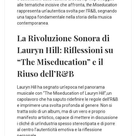
alle tematiche incisive ‍che affronta,
the Miseducation
rappresenta un’autentica svolta per ⁤l’R&B, segnando
una tappa fondamentale nella storia della ⁢musica
contemporanea.
La Rivoluzione‌ Sonora di
Lauryn‌ Hill: Riflessioni⁣ su
“The Miseducation” e il
Riuso dell’R&B
Lauryn ​Hill ha segnato un’epoca ⁣nel ⁣panorama
⁤musicale con “The Miseducation of Lauryn ​Hill”,un
capolavoro che‌ ha saputo⁢ ridefinire‍ le regole dell’R&B
e ⁢imprimere⁤ una svolta profonda​ al genere.‌ Non si
tratta solo di un album,⁣ ma di ⁣un vero e ⁤proprio
manifesto artistico, capace ⁣di mettere in discussione
⁣i cliché di un’industria spesso stereotipata e di⁢ porre‍
al centro l’autenticità emotiva e la riflessione⁣
personale.