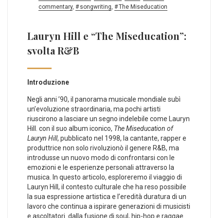
commentary
,
songwriting
,
The Miseducation
Lauryn Hill e “The Miseducation”:
svolta R&B
Introduzione
Negli ⁣anni ’90, il panorama musicale mondiale subì
un’evoluzione straordinaria, ma pochi ⁣artisti
riuscirono a lasciare ‌un segno indelebile​ come Lauryn
⁣Hill. con‍ il suo album ‍iconico,
The Miseducation of‌
Lauryn Hill
,‍ pubblicato ‍nel 1998, ⁣la cantante, rapper e⁢
produttrice non solo rivoluzionò il genere R&B, ma
‌introdusse un nuovo modo di‌ confrontarsi con le
emozioni e le⁤ esperienze personali attraverso la
⁣musica. In ⁣questo articolo, esploreremo ‌il viaggio di
⁤Lauryn Hill, il​ contesto culturale che ha reso possibile
la sua espressione artistica‍ e⁣ l’eredità duratura di un
lavoro che continua a ispirare generazioni di musicisti
e ⁢ascoltatori.⁣ dalla fusione di soul, hip-hop⁢ e raggae