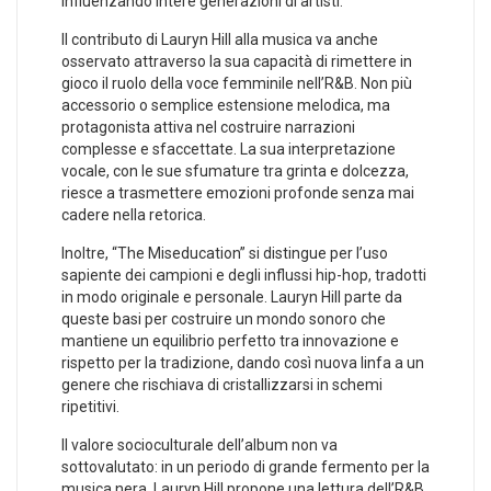
influenzando intere generazioni⁢ di artisti.
Il contributo⁣ di Lauryn Hill alla musica va anche
osservato attraverso la sua capacità di rimettere ​in
gioco il⁢ ruolo della voce femminile ⁣nell’R&B. Non più
accessorio o⁤ semplice estensione ‍melodica,‍ ma
protagonista attiva nel costruire narrazioni
complesse e ​sfaccettate. La sua ‌interpretazione
vocale, con​ le sue sfumature​ tra grinta e‍ dolcezza,
riesce a trasmettere⁣ emozioni profonde senza‍ mai
cadere nella retorica.
Inoltre, “The ​Miseducation” si distingue per​ l’uso
sapiente⁣ dei ​campioni e degli influssi hip-hop, tradotti
in modo ​originale e personale. Lauryn Hill parte da
queste basi per‍ costruire⁣ un mondo sonoro che⁢
mantiene ⁢un equilibrio perfetto tra innovazione e
rispetto per la tradizione,​ dando ‌così nuova linfa a un
genere⁤ che rischiava di‌ cristallizzarsi in ⁤schemi
⁢ripetitivi.
Il‍ valore socioculturale ‌dell’album non va
⁣sottovalutato: in un periodo di ‍grande fermento​ per la
musica nera, Lauryn​ Hill propone una⁤ lettura dell’R&B