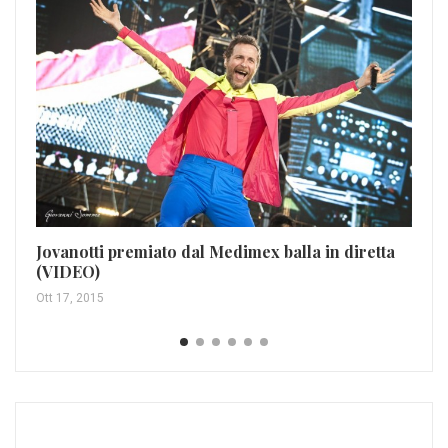
Ze
Mag
Jovanotti premiato dal Medimex balla in diretta
(VIDEO)
Ott 17, 2015