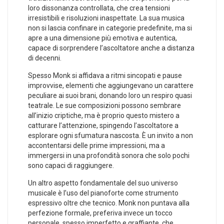
loro dissonanza controllata, che crea tensioni
irresistibili e risoluzioni inaspettate. ‌La sua musica
non‍ si lascia confinare ‌in categorie predefinite, ma si
apre a ⁣una dimensione più emotiva e autentica,
capace di sorprendere l’ascoltatore anche a distanza
di decenni.
Spesso Monk si ​affidava a ⁤ritmi sincopati e pause
improvvise, elementi che aggiungevano un ⁢carattere
peculiare ai suoi brani, donando loro⁣ un respiro quasi
teatrale. Le sue ⁢composizioni‌ possono sembrare
all’inizio criptiche, ma è proprio questo mistero a
catturare ‍l’attenzione, spingendo l’ascoltatore a
esplorare ogni sfumatura nascosta.⁤ È un⁢ invito‌ a non
accontentarsi delle prime impressioni, ma a
immergersi⁢ in una​ profondità sonora che solo pochi
‍sono capaci di raggiungere.
Un altro aspetto fondamentale del suo universo
musicale ‍è l’uso del pianoforte come strumento
espressivo oltre che tecnico. Monk non puntava alla
perfezione formale, preferiva invece un tocco
personale, spesso imperfetto e graffiante,‌ che⁤