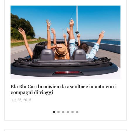
Tr
Be
Bla Bla Car: la musica da ascoltare in auto con i
Set
compagni di viaggi
Lug 25, 2015