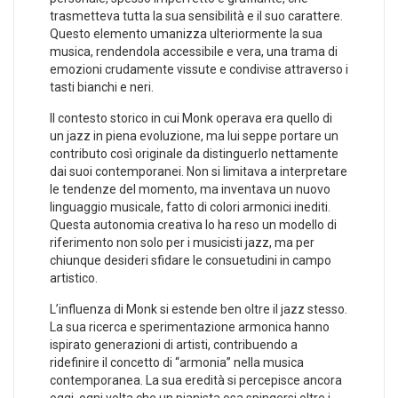
trasmetteva tutta la sua sensibilità e‌ il suo carattere.
Questo elemento umanizza ulteriormente la sua
musica, rendendola accessibile e vera, una trama di
emozioni crudamente vissute e condivise attraverso i
tasti bianchi ⁣e neri.
Il contesto⁢ storico in cui Monk operava era quello di ​
un ⁣jazz in piena evoluzione, ma ‍lui seppe portare un
contributo così originale da distinguerlo nettamente
dai suoi contemporanei. ‌Non si limitava a interpretare
le tendenze del momento, ma‍ inventava un ​nuovo
‍linguaggio musicale, fatto di colori armonici inediti.
⁣Questa autonomia creativa lo ‌ha reso⁣ un modello di
riferimento ⁤non solo per‌ i musicisti jazz, ma per
chiunque desideri sfidare le ‌consuetudini in campo
artistico.
L’influenza di‍ Monk si estende‌ ben⁢ oltre il jazz stesso.
La sua ricerca e​ sperimentazione⁣ armonica hanno
ispirato generazioni di artisti, contribuendo a
ridefinire il concetto di “armonia”‍ nella musica
contemporanea. La sua‍ eredità si percepisce ancora