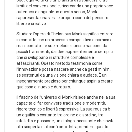
oggi, ogni⁣ volta che un pianista osa spingersi oltre i
limiti del convenzionale, ricercando una‌ propria voce
autentica e ‍originale. in questo ‍senso, Monk
rappresenta una vera e ‍propria‌ icona ⁤del pensiero
libero e creativo.
Studiare l’opera di​ Thelonious Monk significa entrare
in⁣ contatto con ​un processo compositivo dinamico e
mai scontato. Le sue melodie spesso nascono⁤ da
piccoli frammenti, da idee apparentemente semplici​
che si sviluppano in strutture complesse e
affascinanti. Questo metodo testimonia​ come
l’innovazione possa nascere anche da gesti minimi,
se sostenuti da una visione chiara e audace. È un
insegnamento prezioso ‌per chiunque aspiri a creare
qualcosa di nuovo e duraturo.
il fascino dell’universo di ⁢Monk risiede anche​ nella sua
capacità di far convivere tradizione e modernità,
rigore tecnico e libertà espressiva. La sua musica⁤ è
un equilibrio costante tra ordine e disordine, tra
intelletto e passione,‍ un dialogo incessante che invita
alla scoperta‌ e‍ al confronto. Intraprendere questo