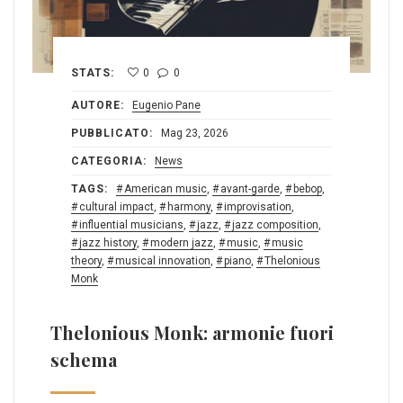
STATS:
0
0
AUTORE:
Eugenio Pane
PUBBLICATO:
Mag 23, 2026
CATEGORIA:
News
TAGS:
American music
,
avant-garde
,
bebop
,
cultural impact
,
harmony
,
improvisation
,
influential musicians
,
jazz
,
jazz composition
,
jazz history
,
modern jazz
,
music
,
music
theory
,
musical innovation
,
piano
,
Thelonious
Monk
Thelonious Monk: armonie fuori
schema