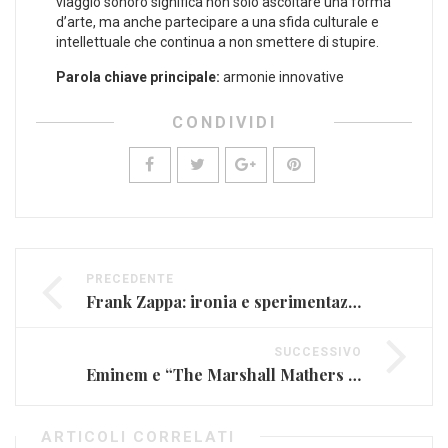
viaggio sonoro significa non solo ascoltare ​una forma
d’arte, ma anche‍ partecipare ‍a una sfida culturale e
intellettuale che continua a non smettere di stupire.
Parola chiave⁢ principale:
⁤armonie innovative
CONDIVIDI
PRECEDENTE
Frank Zappa: ironia e sperimentazione
SUCCESSIVO
Eminem e “The Marshall Mathers LP”
ARTICOLI CORRELATI