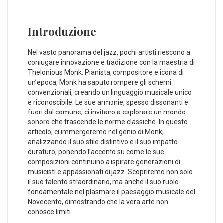
Introduzione
Nel vasto panorama del jazz,⁤ pochi artisti riescono a
‌coniugare innovazione⁢ e tradizione con la maestria di
Thelonious Monk. Pianista, compositore e⁣ icona di
un’epoca, Monk ha saputo ⁤rompere gli schemi
convenzionali, creando un linguaggio musicale unico
e⁣ riconoscibile. ⁤Le sue armonie, spesso dissonanti e
fuori dal comune, ci invitano a ⁤esplorare un mondo
⁤sonoro che trascende le norme classiche. ⁣In questo
articolo, ⁢ci immergeremo nel genio di Monk,
analizzando il suo stile distintivo e il suo impatto
duraturo, ponendo l’accento su come le ⁤sue
composizioni continuino a⁤ ispirare generazioni di
musicisti e appassionati di jazz. ‌Scopriremo⁢ non solo
il suo talento straordinario, ma anche il suo ​ruolo
fondamentale nel plasmare il paesaggio‌ musicale del
Novecento, dimostrando che la vera arte ⁣non
conosce limiti.