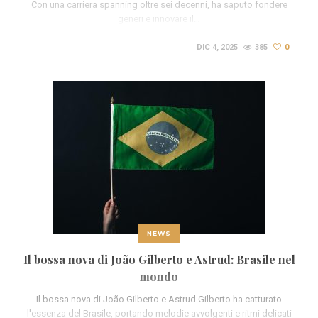
Con una carriera spanning oltre sei decenni, ha saputo fondere
generi e innovare il…
DIC 4, 2025
385
0
NEWS
Il bossa nova di João Gilberto e Astrud: Brasile nel
mondo
Il bossa nova di João Gilberto e Astrud Gilberto ha catturato
l'essenza del Brasile, portando melodie avvolgenti e ritmi delicati