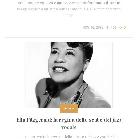
coniugare eleganza e innovazione, trasformando il jazz in
un'espressione artistica senza tempo. Le sue composizioni,
ricche…
NOV 16, 2025
408
0
NEWS
Ella Fitzgerald: la regina dello scat e del jazz
vocale
Ella Fitzgerald, la regina dello scat e del jazz vocale, ha