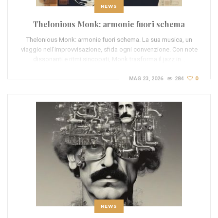
NEWS
Thelonious Monk: armonie fuori schema
Thelonious Monk: armonie fuori schema. La sua musica, un
viaggio nell’improvvisazione, sfida ogni convenzione. Con note
dissonanti e ritmi sincopati, Monk trasforma il jazz in…
MAG 23, 2026
284
0
NEWS