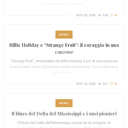
sui palcoscenici di tutto il…
NOV 30, 2025
528
0
NEWS
Billie Holiday e “Strange Fruit”: il coraggio in una
canzone
"Strange Fruit", interpretata da Billie Holiday, è più di una canzone:
è un potente canto di protesta contro il razzismo. Con la sua voce
straordinaria,…
NOV 26, 2025
557
0
NEWS
Il blues del Delta del Mississippi e i suoi pionieri
Il blues del Delta del Mississippi nasce da un crogiolo di