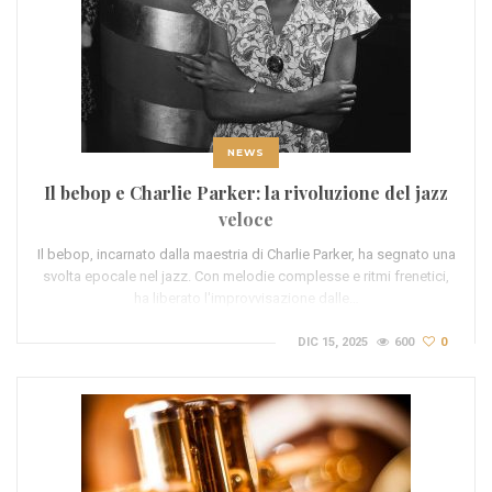
NEWS
Il bebop e Charlie Parker: la rivoluzione del jazz
veloce
Il bebop, incarnato dalla maestria di Charlie Parker, ha segnato una
svolta epocale nel jazz. Con melodie complesse e ritmi frenetici,
ha liberato l'improvvisazione dalle…
DIC 15, 2025
600
0