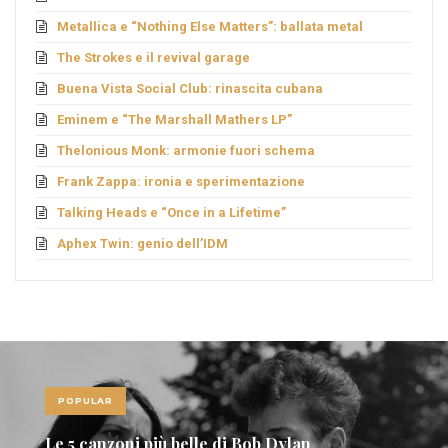
Metallica e “Nothing Else Matters”: ballata metal
The Strokes e il revival garage
Buena Vista Social Club: rinascita cubana
Eminem e “The Marshall Mathers LP”
Thelonious Monk: armonie fuori schema
Frank Zappa: ironia e sperimentazione
Talking Heads e “Once in a Lifetime”
Aphex Twin: genio dell’IDM
POPULAR
Le 5 canzoni più belle di Bob Dylan