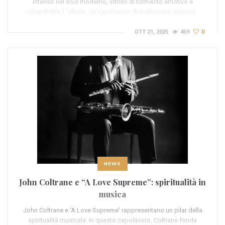
intenso nel soul moderno, intriso di tormento emotivo e
vulnerabilità. L'album, un capolavoro di malinconia, esplora…
OTT 21, 2025
459
0
NEWS
John Coltrane e “A Love Supreme”: spiritualità in
musica
John Coltrane e 'A Love Supreme' rappresentano un pilar della
spiritualità musicale. In questo capolavoro, Coltrane fonde