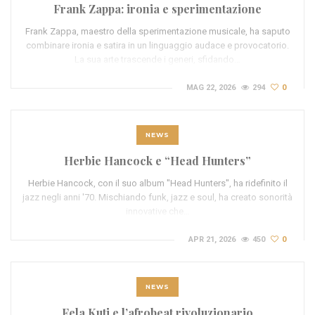
Frank Zappa: ironia e sperimentazione
Frank Zappa, maestro della sperimentazione musicale, ha saputo
combinare ironia e satira in un linguaggio audace e provocatorio.
La sua arte trascende i generi, sfidando…
MAG 22, 2026
294
0
NEWS
Herbie Hancock e “Head Hunters”
Herbie Hancock, con il suo album "Head Hunters", ha ridefinito il
jazz negli anni '70. Mischiando funk, jazz e soul, ha creato sonorità
innovative che…
APR 21, 2026
450
0
NEWS
Fela Kuti e l’afrobeat rivoluzionario