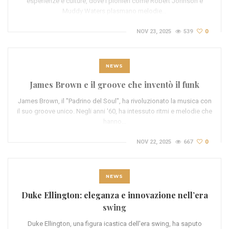
esperienze e culture, dove i pionieri come Robert Johnson e
Muddy Waters plasmano melodie…
NOV 23, 2025
539
0
NEWS
James Brown e il groove che inventò il funk
James Brown, il "Padrino del Soul", ha rivoluzionato la musica con
il suo groove unico. Negli anni '60, ha intessuto ritmi e melodie che
hanno…
NOV 22, 2025
667
0
NEWS
Duke Ellington: eleganza e innovazione nell’era
swing
Duke Ellington, una figura icastica dell'era swing, ha saputo