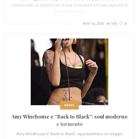
rivoluzionato la musica con la sua voce unica e la sua capacità di
improvvisazione.…
NOV 10, 2025
592
0
NEWS
Amy Winehouse e “Back to Black”: soul moderno
e tormento
Amy Winehouse e 'Back to Black' rappresentano un viaggio