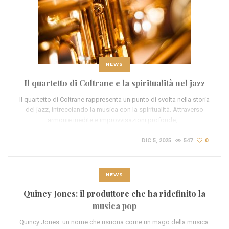
NEWS
Il quartetto di Coltrane e la spiritualità nel jazz
Il quartetto di Coltrane rappresenta un punto di svolta nella storia
del jazz, intrecciando la musica con la spiritualità. Attraverso
armonie inedite e improvvisazioni profonde,…
DIC 5, 2025
547
0
NEWS
Quincy Jones: il produttore che ha ridefinito la
musica pop
Quincy Jones: un nome che risuona come un mago della musica.