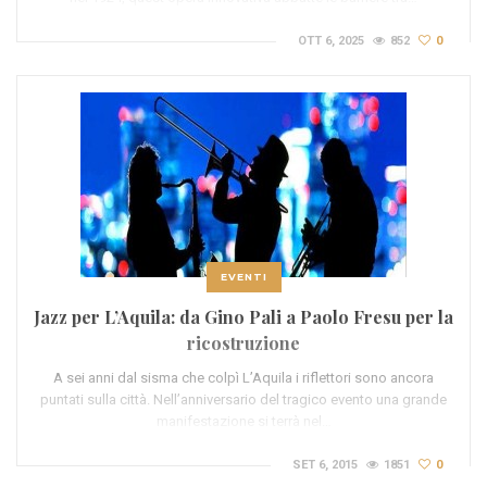
OTT 6, 2025
852
0
EVENTI
Jazz per L’Aquila: da Gino Pali a Paolo Fresu per la
ricostruzione
A sei anni dal sisma che colpì L’Aquila i riflettori sono ancora
puntati sulla città. Nell’anniversario del tragico evento una grande
manifestazione si terrà nel…
SET 6, 2015
1851
0