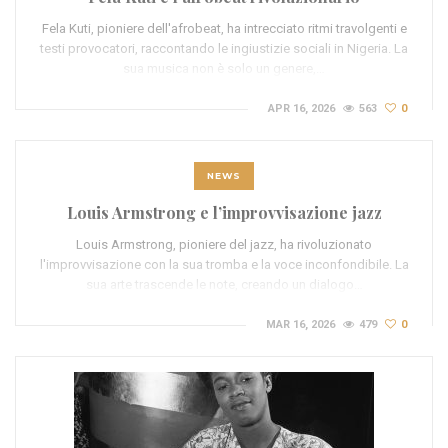
Fela Kuti, pioniere dell'afrobeat, ha intrecciato ritmi travolgenti e
testi provocatori, raccontando le ingiustizie sociali in Nigeria. La
sua musica non è solo un genere,…
APR 16, 2026
563
0
NEWS
Louis Armstrong e l’improvvisazione jazz
Louis Armstrong, pioniere del jazz, ha rivoluzionato
l'improvvisazione con la sua tromba e la voce inconfondibile. La
sua arte trascende le note, creando un dialogo…
MAR 16, 2026
479
0