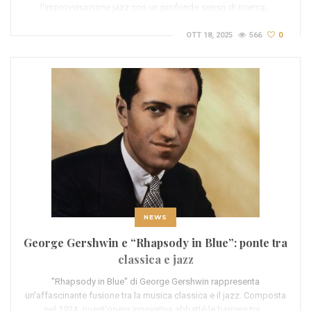
l'improvvisazione jazz con un profondo senso di ricerca…
OTT 18, 2025
566
0
NEWS
George Gershwin e “Rhapsody in Blue”: ponte tra
classica e jazz
"Rhapsody in Blue" di George Gershwin rappresenta
un'affascinante fusione tra la musica classica e il jazz. Composta
nel 1924, quest'opera innovativa abbatté le barriere tra…