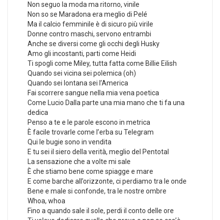
Non seguo la moda ma ritorno, vinile
Non so se Maradona era meglio di Pelé
Ma il calcio femminile è di sicuro più virile
Donne contro maschi, servono entrambi
Anche se diversi come gli occhi degli Husky
Amo gli incostanti, parti come Heidi
Ti spogli come Miley, tutta fatta come Billie Eilish
Quando sei vicina sei polemica (oh)
Quando sei lontana sei l’America
Fai scorrere sangue nella mia vena poetica
Come Lucio Dalla parte una mia mano che ti fa una
dedica
Penso a te e le parole escono in metrica
È facile trovarle come l’erba su Telegram
Qui le bugie sono in vendita
E tu sei il siero della verità, meglio del Pentotal
La sensazione che a volte mi sale
È che stiamo bene come spiagge e mare
E come barche all’orizzonte, ci perdiamo tra le onde
Bene e male si confonde, tra le nostre ombre
Whoa, whoa
Fino a quando sale il sole, perdi il conto delle ore