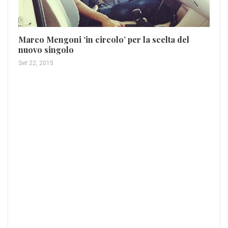
Marco Mengoni ‘in circolo’ per la scelta del
nuovo singolo
Ki
Set 22, 2015
Lug