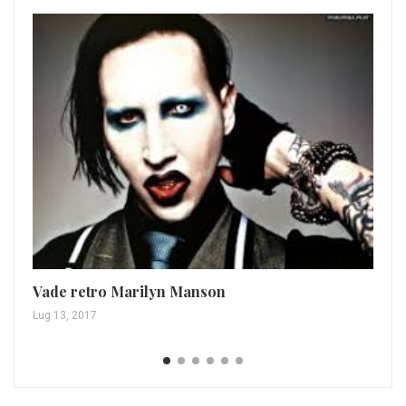
Ma
Ott
Vade retro Marilyn Manson
Lug 13, 2017