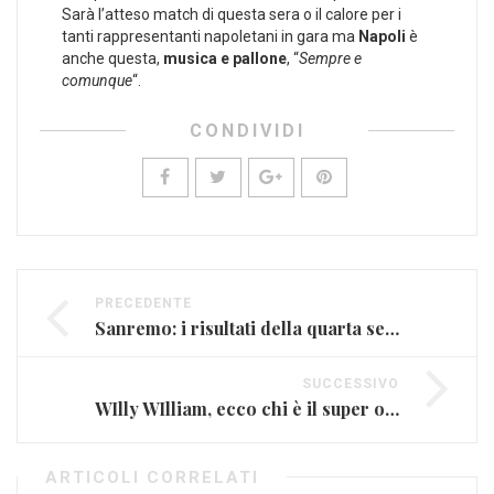
Sarà l’atteso match di questa sera o il calore per i
tanti rappresentanti napoletani in gara ma
Napoli
è
anche questa,
musica e pallone
, “
Sempre e
comunque
“.
CONDIVIDI
PRECEDENTE
Sanremo: i risultati della quarta serata e i brani a rischio eliminazione
SUCCESSIVO
WIlly WIlliam, ecco chi è il super ospite di Sanremo
ARTICOLI CORRELATI