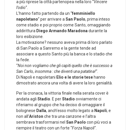
a più riprese la città partenopea nella loro “
Vincere
l’odio
“.
L’hanno fatto partendo da un “
femminiello
napoletano
” per arrivare a
San Paolo
, prima inteso
come stadio e poi proprio come Santo, omaggiando
addirittura
Diego Armando Maradona
durante la
loro esibizione.
La motivazione? nessuno aveva prima di loro parlato
di San Paolo a Sanremo e la gente tende ad
associare a questo Santo più la banca e lo stadio che
la fede.
“
Noi non vogliamo che gli capiti quello che è successo a
San Carlo, insomma : che diventi una patatina!
“.
Di Napoli e napoletani
Elio e le storie tese
hanno
dimostrato ancora una volta di avere la loro genialità.
Per la cronaca, la vittoria finale nella serata cover è
andata agli
Stadio
. E per
Stadio
ovviamente ci
riferiamo al gruppo che ha deciso di omaggiare il
bolognese
Dalla
, anch’esso molto legato a
Napoli
, e
non all’
Ariston
che tra una canzone e l’altra
sembrava trasformarsi nel
San Paolo
con più voci a
riempire il teatro con un forte “
Forza Napoli
“.