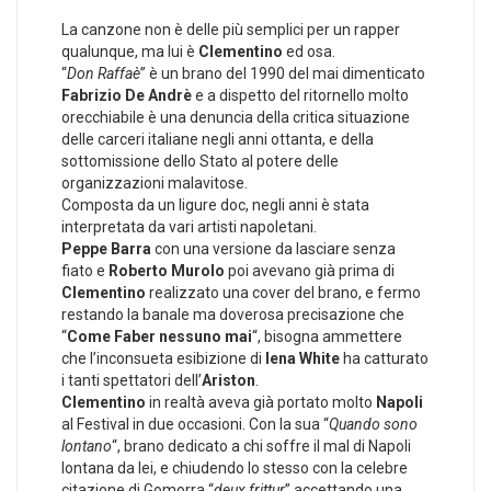
La canzone non è delle più semplici per un rapper
qualunque, ma lui è
Clementino
ed osa.
“
Don Raffaè
” è un brano del 1990 del mai dimenticato
Fabrizio De Andrè
e a dispetto del ritornello molto
orecchiabile è una denuncia della critica situazione
delle carceri italiane negli anni ottanta, e della
sottomissione dello Stato al potere delle
organizzazioni malavitose.
Composta da un ligure doc, negli anni è stata
interpretata da vari artisti napoletani.
Peppe Barra
con una versione da lasciare senza
fiato e
Roberto Murolo
poi avevano già prima di
Clementino
realizzato una cover del brano, e fermo
restando la banale ma doverosa precisazione che
“
Come Faber nessuno mai
“, bisogna ammettere
che l’inconsueta esibizione di
Iena White
ha catturato
i tanti spettatori dell’
Ariston
.
Clementino
in realtà aveva già portato molto
Napoli
al Festival in due occasioni. Con la sua “
Quando sono
lontano
“, brano dedicato a chi soffre il mal di Napoli
lontana da lei, e chiudendo lo stesso con la celebre
citazione di Gomorra “
deux frittur
” accettando una