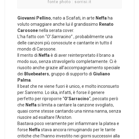
fonte photo : sorrisi.it
Giovanni Pellino
, nato a Scafati, in arte
Neffa
ha
voluto omaggiare anche lui il grandissimo
Renato
Carosone
nella serata cover.
L’ha fatto con “
O’ Sarrracino
” , probabilmente una
delle canzoni più conosciute e cantante in tutto il
mondo di Carosone.
Il merito di
Neffa
è di aver reinterpretato il brano a
modo suo, senza stravolgerlo completamente. Ci è
riuscito anche grazie all’accompagnamento speciale
dei
Bluebeaters
, gruppo di supporto di
Giuliano
Palma
.
Il beat che ne viene fuori è unico, e molto inconsueto
per Sanremo. Lo ska, infatti, è forse il genere
perfetto per riproporre “
O’Sarracino
“, peccato però
che
Neffa
si limita a cantare la canzone svogliato,
quasi come stesse cantando una ninna nanna, senza
riuscire ad esaltare l’Ariston.
Bastava poco veramente per infiammare la platea e
forse
Neffa
stava ancora rimuginando per le tante
critiche che l’hanno investito nei giorni successivi alla