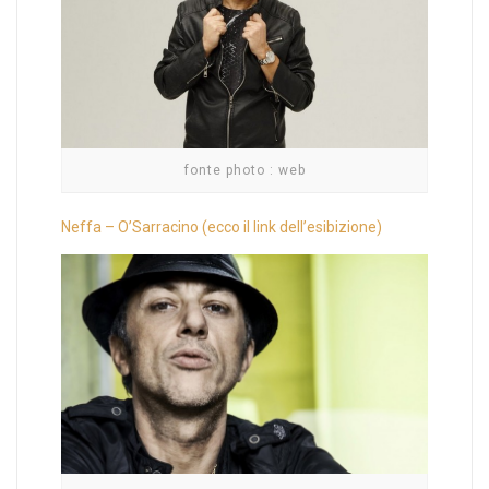
fonte photo : web
Neffa – O’Sarracino (ecco il link dell’esibizione)