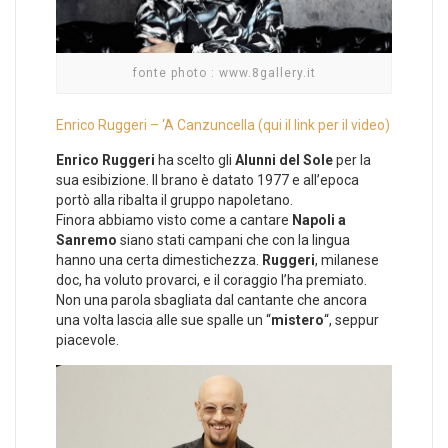
fonte photo : www.8gallery.it
Enrico Ruggeri – ‘A Canzuncella (qui il link per il video)
Enrico Ruggeri
ha scelto gli
Alunni del Sole
per la
sua esibizione. Il brano è datato 1977 e all’epoca
portò alla ribalta il gruppo napoletano.
Finora abbiamo visto come a cantare
Napoli a
Sanremo
siano stati campani che con la lingua
hanno una certa dimestichezza.
Ruggeri
, milanese
doc, ha voluto provarci, e il coraggio l’ha premiato.
Non una parola sbagliata dal cantante che ancora
una volta lascia alle sue spalle un “
mistero
“, seppur
piacevole.