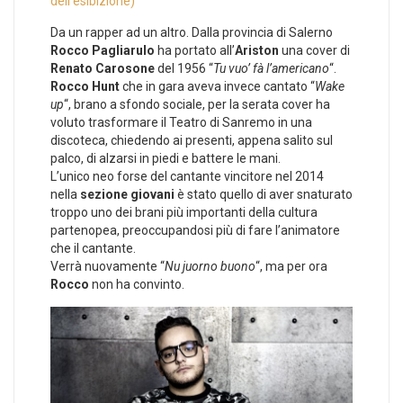
dell’esibizione)
Da un rapper ad un altro. Dalla provincia di Salerno
Rocco Pagliarulo
ha portato all’
Ariston
una cover di
Renato Carosone
del 1956 “
Tu vuo’ fà l’americano
“.
Rocco Hunt
che in gara aveva invece cantato “
Wake
up
“, brano a sfondo sociale, per la serata cover ha
voluto trasformare il Teatro di Sanremo in una
discoteca, chiedendo ai presenti, appena salito sul
palco, di alzarsi in piedi e battere le mani.
L’unico neo forse del cantante vincitore nel 2014
nella
sezione giovani
è stato quello di aver snaturato
troppo uno dei brani più importanti della cultura
partenopea, preoccupandosi più di fare l’animatore
che il cantante.
Verrà nuovamente “
Nu juorno buono
“, ma per ora
Rocco
non ha convinto.