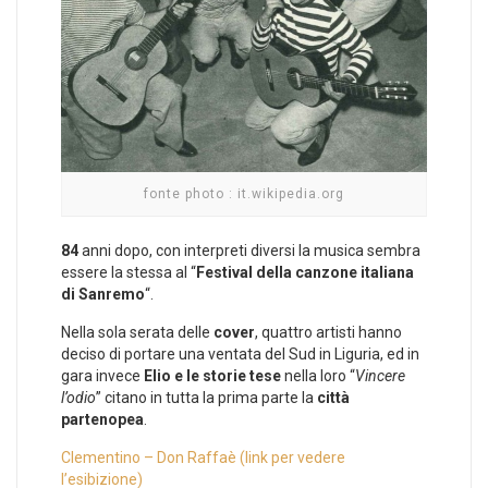
fonte photo : it.wikipedia.org
84
anni dopo, con interpreti diversi la musica sembra
essere la stessa al “
Festival della canzone italiana
di Sanremo
“.
Nella sola serata delle
cover
, quattro artisti hanno
deciso di portare una ventata del Sud in Liguria, ed in
gara invece
Elio e le storie tese
nella loro “
Vincere
l’odio
” citano in tutta la prima parte la
città
partenopea
.
Clementino – Don Raffaè (link per vedere
l’esibizione)