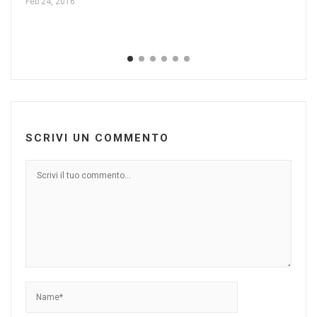
Feb 24, 2016
Am
an
Gen
SCRIVI UN COMMENTO