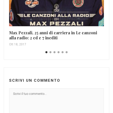
Sa
sc
Feb
Max Pezzali, 25 anni di carriera in Le canzoni
alla radio: 2 cd e 7 inediti
Ott 18, 2017
SCRIVI UN COMMENTO