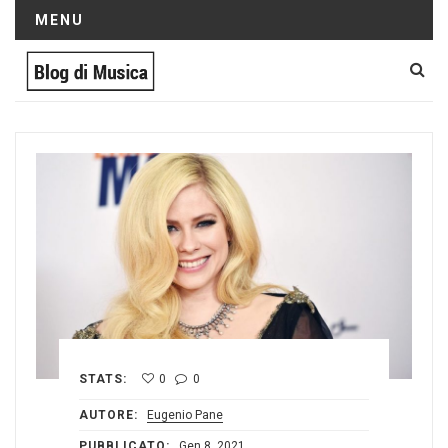
MENU
STATS:
0
0
AUTORE:
Eugenio Pane
PUBBLICATO:
Gen 8, 2021