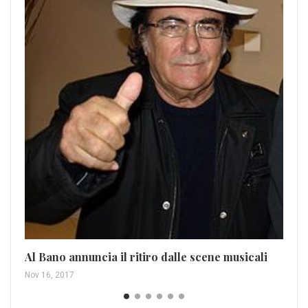
Mo
sp
Apr
Al Bano annuncia il ritiro dalle scene musicali
Nov 16, 2017