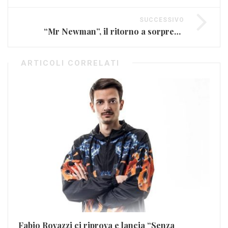
SUCCESSIVO
“Mr Newman”, il ritorno a sorpresa degli Scisma
ARTICOLI CORRELATI
Ma
Fabio Rovazzi ci riprova e lancia “Senza