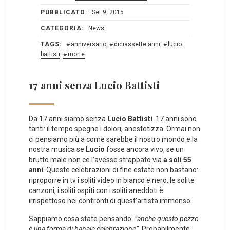
PUBBLICATO:
Set 9, 2015
CATEGORIA:
News
TAGS:
anniversario
,
diciassette anni
,
lucio
battisti
,
morte
17 anni senza Lucio Battisti
Da 17 anni siamo senza
Lucio Battisti
. 17 anni sono
tanti: il tempo spegne i dolori, anestetizza. Ormai non
ci pensiamo più a come sarebbe il nostro mondo e la
nostra musica se
Lucio
fosse ancora vivo, se un
brutto male non ce l’avesse strappato via
a soli 55
anni
. Queste celebrazioni di fine estate non bastano:
riproporre in tv i soliti video in bianco e nero, le solite
canzoni, i soliti ospiti con i soliti aneddoti è
irrispettoso nei confronti di quest’artista immenso.
Sappiamo cosa state pensando:
”anche questo pezzo
è una forma di banale celebrazione”
. Probabilmente