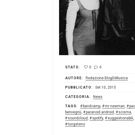
STATS:
0
0
AUTORE:
Redazione BlogDiMusica
PUBBLICATO:
Set 10, 2015
CATEGORIA:
News
TAGS:
bandcamp
,
mr newman
,
pao
benvegnù
,
paranoid android
,
scisma
,
soundcloud
,
spotify
,
suggestionabili
,
tungsteno