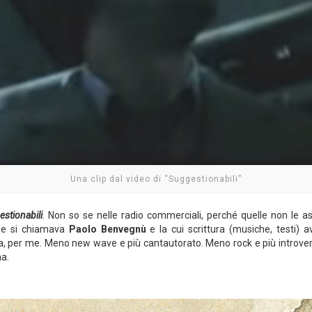
Una clip dal video di “Suggestionabili”
stionabili
. Non so se nelle radio commerciali, perché quelle non le as
che si chiamava
Paolo Benvegnù
e la cui scrittura (musiche, testi) a
, per me. Meno new wave e più cantautorato. Meno rock e più introver
ma.