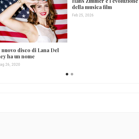
Hans Zimmer e l’evoluzione
della musica film
Feb 25, 2026
l nuovo disco di Lana Del
ey ha un nome
ag 26, 2020