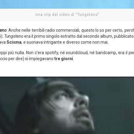
Una clip dal video di “Tungsteno”
teno
. Anche nelle terribili radio commerciali, questo lo so per certo, pe
i).
Tungsteno
era il primo singolo estratto dal secondo album, pubblicato
mava
Scisma
, e suonava intrigante e diverso come non mai.
eppi più nulla. Non c’era spotify, né soundcloud, né bandcamp, era il pe
ccio per dire) si impiegavano
tre giorni
.