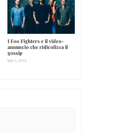
I Foo Fighters e il video-
annuncio che ridicolizza il
Madonna e “Like a Pra
gossip
scandalo, fede e pop cu
Mar 3, 2016
Set 30, 2025