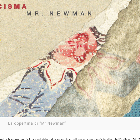
La copertina di “Mr Newman”
aolo Benvegnù ha pubblicato quattro album, uno più bello dell’altro. Al 