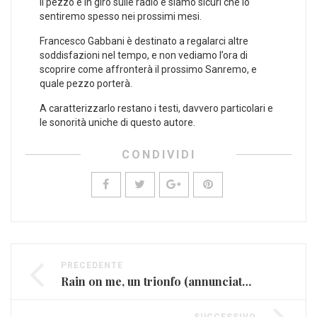
Il pezzo è in giro sulle radio e siamo sicuri che lo
sentiremo spesso nei prossimi mesi.
Francesco Gabbani è destinato a regalarci altre
soddisfazioni nel tempo, e non vediamo l’ora di
scoprire come affronterà il prossimo Sanremo, e
quale pezzo porterà.
A caratterizzarlo restano i testi, davvero particolari e
le sonorità uniche di questo autore.
CONDIVIDI
PRECEDENTE
Rain on me, un trionfo (annunciato) per Lady Gaga e Ariana Grande
SUCCESSIVO