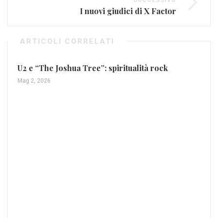
I nuovi giudici di X Factor
ARTICOLI CORRELATI
U2 e “The Joshua Tree”: spiritualità rock
Mag 2, 2026
Sc
Giu