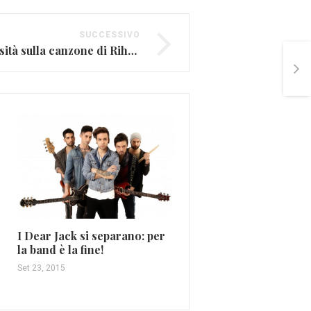
SUCCESSIVO
”Work”, ecco le curiosità sulla canzone di Rihanna
Lucca Summer Festival,
i primi nomi in cartello
I Dear Jack si separano: per
(FOTO)
la band è la fine!
Ott 21, 2015
Set 23, 2015