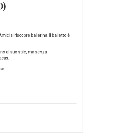
O)
ci si riscopre ballerina. Il balletto è
no al suo stile, ma senza
acas.
se.