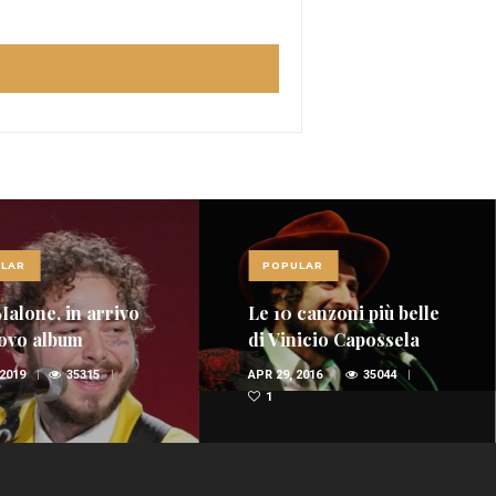
LAR
POPULAR
Malone, in arrivo
Le 10 canzoni più belle
ovo album
di Vinicio Capossela
(VIDEO)
 2019
35315
APR 29, 2016
35044
1