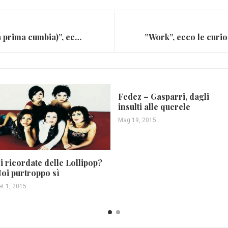
“In questa grande città (La prima cumbia)”, ecco i Tre Allegri Ragazzi Morti ft. Jovanotti (VIDEO)
Fedez – Gasparri, dagli
insulti alle querele
Mag 19, 2015
i ricordate delle Lollipop?
oi purtroppo sì
et 1, 2015