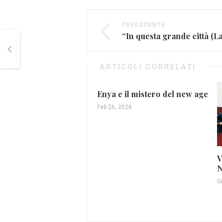
PRECEDENTE
ARTICOLI CORRELATI
Enya e il mistero del new age
Feb 26, 2026
V
N
S