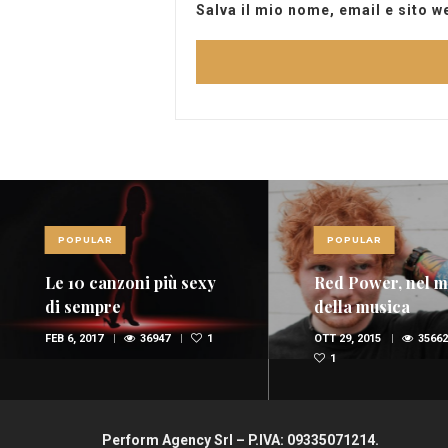
Salva il mio nome, email e sito 
POPULAR
POPULAR
Le 10 canzoni più sexy
Red Power, nel 
di sempre
della musica
spopolano i rossi
FEB 6, 2017
36947
1
OTT 29, 2015
35662
(FOTO E VIDEO)
1
Perform Agency Srl – P.IVA: 09335071214.