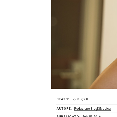
STATS:
0
0
AUTORE:
Redazione BlogDiMusica
PUBBLICATO:
Feb 25, 2016