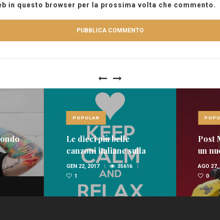
web in questo browser per la prossima volta che commento.
POPULAR
POPU
mondo
Le dieci più belle
Post 
canzoni italiane sulla
un nu
domenica
GEN 22, 2017
35616
AGO 27,
1
0