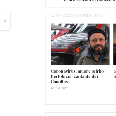
ARTICOLI CORRELATI
Coronavirus: muore Mirko
G
Bertolucci, cantante dei
i
Camillas
D
Apr 14, 2020