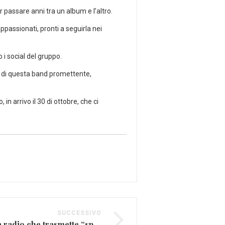
assare anni tra un album e l’altro.
ppassionati, pronti a seguirla nei
 i social del gruppo.
ti di questa band promettente,
in arrivo il 30 di ottobre, che ci
SUCCESSIVO
Renato Zero critica la radio che trasmette “spazzatura”