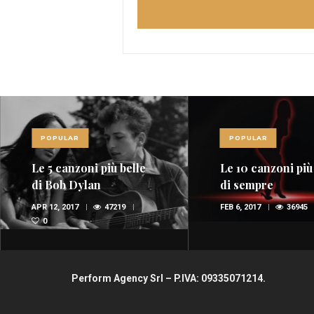
POPULAR
POPULAR
Le 5 canzoni più belle
Le 10 canzoni più
di Bob Dylan
di sempre
APR 12, 2017
47219
FEB 6, 2017
36945
0
Perform Agency Srl – P.IVA: 09335071214.