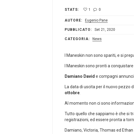
STATS:
1
0
AUTORE:
Eugenio Pane
PUBBLICATO:
Set 21, 2020
CATEGORIA:
News
I Maneskin non sono spariti, e si prep
I Maneskin sono pronti a conquistare 
Damiano David
e compagni annuncian
La data di uscita per il nuovo pezzo 
ottobre
.
Al momento non ci sono informazioni d
Tutto quello che sappiamo è che si tra
registrazioni, ed essere pronta a tor
Damiano, Victoria, Thomas ed Ethan 