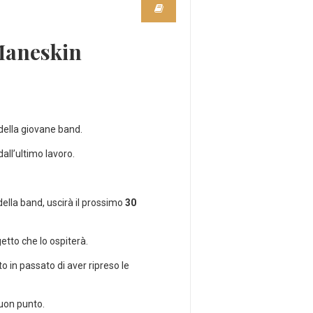
Maneskin
 della giovane band.
all’ultimo lavoro.
ella band, uscirà il prossimo
30
etto che lo ospiterà.
o in passato di aver ripreso le
uon punto.