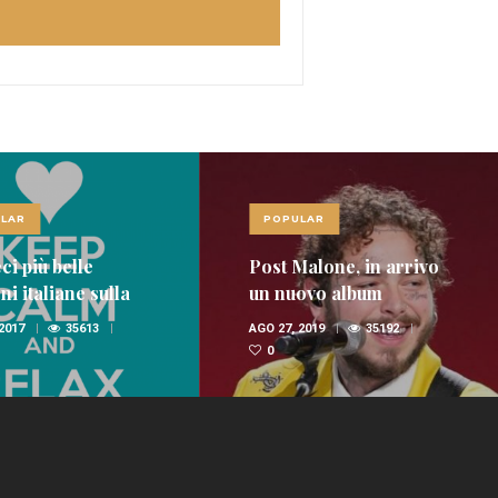
LAR
POPULAR
ci più belle
Post Malone, in arrivo
i italiane sulla
un nuovo album
nica
 2017
35613
AGO 27, 2019
35192
0