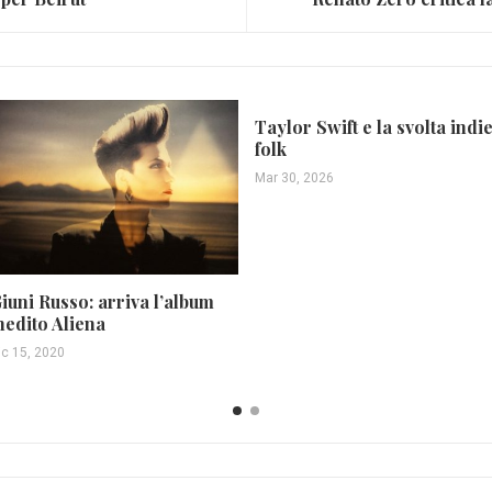
Taylor Swift e la svolta indi
folk
Mar 30, 2026
iuni Russo: arriva l’album
nedito Aliena
ic 15, 2020