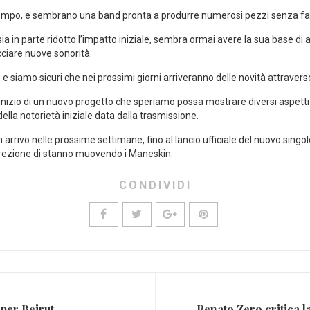
empo, e sembrano una band pronta a produrre numerosi pezzi senza far p
 in parte ridotto l’impatto iniziale, sembra ormai avere la sua base di a
ciare nuove sonorità.
 e siamo sicuri che nei prossimi giorni arriveranno delle novità attraverso
ll’inizio di un nuovo progetto che speriamo possa mostrare diversi aspet
della notorietà iniziale data dalla trasmissione.
 arrivo nelle prossime settimane, fino al lancio ufficiale del nuovo singolo, 
irezione di stanno muovendo i Maneskin.
CONDIVIDI
 per Beirut