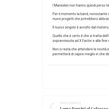
I Maneskin non hanno quindi perso t
Per il momento la band, nonostante sia
nuovi progetti che potrebbero abbrac
Il nuovo singolo è avvolto dal mistero,
Quello che è certo è che si tratta de
sopravvissuta ad X Factor e alla fine 
Non ci resta che attendere le novità in
permetterà di capire meglio in che d
PRECEDENTE
Laura Pausini al Colosseo