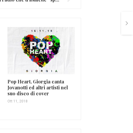
e
Pop Heart, Giorgia canta
Jovanotti ed altri artisti nel
Le 10 frasi più belle di 
suo disco di cover
Antonacci (FOTO E VI
Ott 11, 2018
Nov 9, 2015