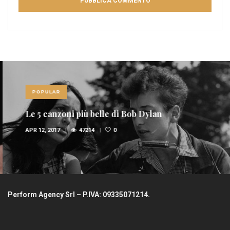
POPULAR
Le 5 canzoni più belle di Bob Dylan
APR 12, 2017
47214
0
Perform Agency Srl – P.IVA: 09335071214.