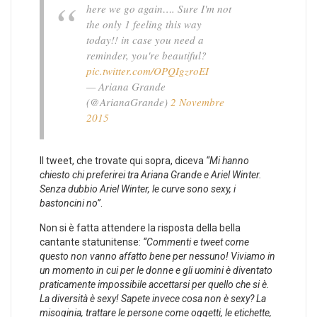
here we go again…. Sure I'm not
the only 1 feeling this way
today!! in case you need a
reminder, you're beautiful?
pic.twitter.com/OPQIgzroEI
— Ariana Grande
(@ArianaGrande)
2 Novembre
2015
Il tweet, che trovate qui sopra, diceva
“Mi hanno
chiesto chi preferirei tra Ariana Grande e Ariel Winter.
Senza dubbio Ariel Winter, le curve sono sexy, i
bastoncini no”
.
Non si è fatta attendere la risposta della bella
cantante statunitense:
“Commenti e tweet come
questo non vanno affatto bene per nessuno! Viviamo in
un momento in cui per le donne e gli uomini è diventato
praticamente impossibile accettarsi per quello che si è.
La diversità è sexy! Sapete invece cosa non è sexy? La
misoginia, trattare le persone come oggetti, le etichette,