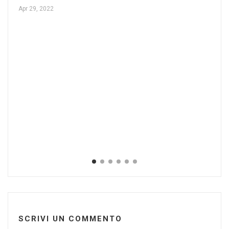
Apr 29, 2022
Mi
Mag
SCRIVI UN COMMENTO