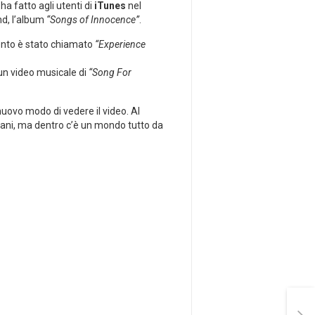
ha fatto agli utenti di
iTunes
nel
nd, l’album
“Songs of Innocence”
.
ento è stato chiamato
“Experience
 un video musicale di
“Song For
uovo modo di vedere il video. Al
piani, ma dentro c’è un mondo tutto da