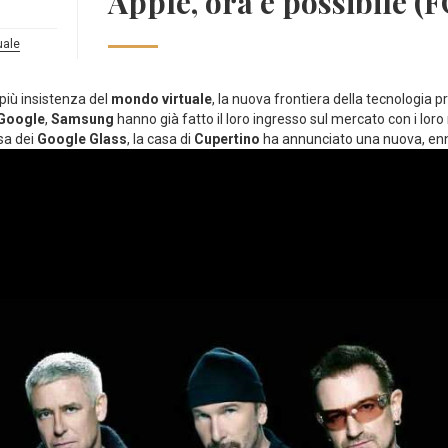
Apple, ora è possibile 
uale
più insistenza del
mondo virtuale
, la nuova frontiera della tecnologia 
Google
,
Samsung
hanno già fatto il loro ingresso sul mercato con i loro 
esa dei
Google Glass
, la casa di
Cupertino
ha annunciato una nuova, enn