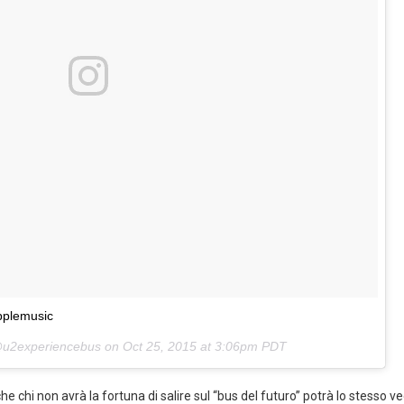
pplemusic
@u2experiencebus on
Oct 25, 2015 at 3:06pm PDT
e chi non avrà la fortuna di salire sul “bus del futuro” potrà lo stesso v