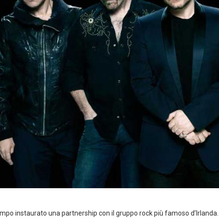
mpo instaurato una partnership con il gruppo rock più famoso d’Irlanda. È