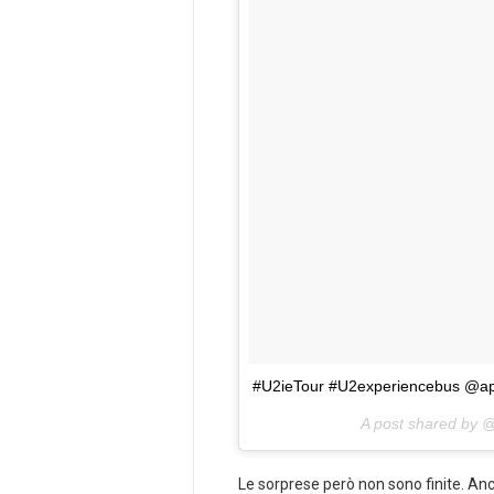
#U2ieTour #U2experiencebus @a
A post shared by 
Le sorprese però non sono finite. Anch