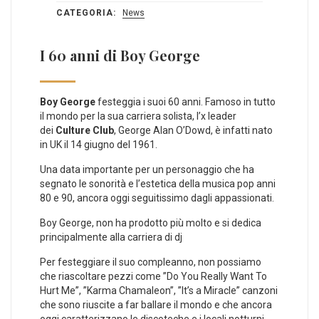
CATEGORIA:
News
I 60 anni di Boy George
Boy George
festeggia i suoi 60 anni. Famoso in tutto
il mondo per la sua carriera solista, l’x leader
dei
Culture Club
, George Alan O’Dowd, è infatti nato
in UK il 14 giugno del 1961.
Una data importante per un personaggio che ha
segnato le sonorità e l’estetica della musica pop anni
80 e 90, ancora oggi seguitissimo dagli appassionati.
Boy George, non ha prodotto più molto e si dedica
principalmente alla carriera di dj
Per festeggiare il suo compleanno, non possiamo
che riascoltare pezzi come ”Do You Really Want To
Hurt Me”, ”Karma Chamaleon”, ”It’s a Miracle” canzoni
che sono riuscite a far ballare il mondo e che ancora