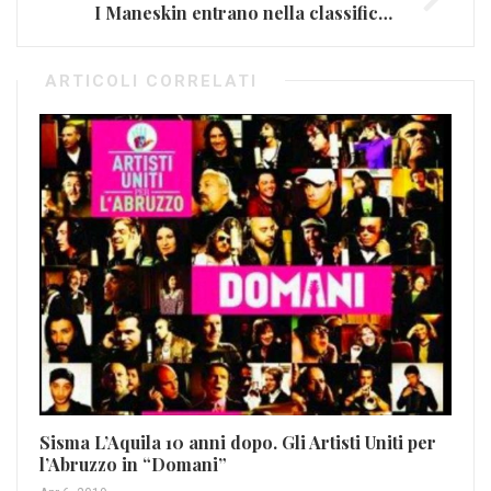
I Maneskin entrano nella classifica USA
ARTICOLI CORRELATI
Sisma L’Aquila 10 anni dopo. Gli Artisti Uniti per
”V
l’Abruzzo in “Domani”
Gi