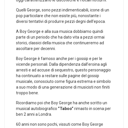
oggi caratterizzano le discoteche e i locali notturni.
Quelli George, sono pezzi indimenticabili, icone di un
pop particolare che non esiste più, nonostante i
diversi tentativi di produrre pezzi degni dell’epoca.
A Boy George e alla sua musica dobbiamo quindi
parte di un periodo che ha dato vita a pezzi ormai
storici, classici della musica che continueremo ad
ascoltare per decenni.
Boy George è famoso anche per i gossip e per le
vicende personali. Dalla dipendenza dall’eroina agli
arresti e ad accuse di sequestro, questo personaggio
ha continuato a restare sulle pagine del gossip
musicale, conosciuto come figura estrema e simbolo
a suo modo di una generazione di musicisti non finiti
troppo bene.
Ricordiamo poi che Boy George ha anche scritto un
musical autobiografico
”Taboo”
rimasto in scena per
ben 2 anni a Londra.
60 anni non sono pochi, vissuti come Boy George