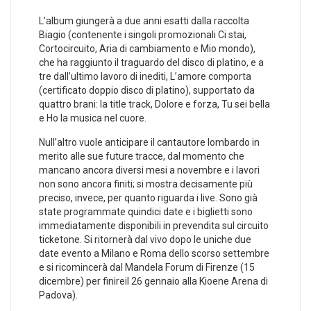
L’album giungerà a due anni esatti dalla raccolta
Biagio (contenente i singoli promozionali Ci stai,
Cortocircuito, Aria di cambiamento e Mio mondo),
che ha raggiunto il traguardo del disco di platino, e a
tre dall’ultimo lavoro di inediti, L’amore comporta
(certificato doppio disco di platino), supportato da
quattro brani: la title track, Dolore e forza, Tu sei bella
e Ho la musica nel cuore.
Null’altro vuole anticipare il cantautore lombardo in
merito alle sue future tracce, dal momento che
mancano ancora diversi mesi a novembre e i lavori
non sono ancora finiti; si mostra decisamente più
preciso, invece, per quanto riguarda i live. Sono già
state programmate quindici date e i biglietti sono
immediatamente disponibili in prevendita sul circuito
ticketone. Si ritornerà dal vivo dopo le uniche due
date evento a Milano e Roma dello scorso settembre
e si ricomincerà dal Mandela Forum di Firenze (15
dicembre) per finireil 26 gennaio alla Kioene Arena di
Padova).