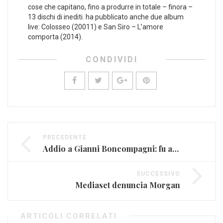
cose che capitano, fino a produrre in totale – finora –
13 dischi di inediti. ha pubblicato anche due album
live: Colosseo (20011) e San Siro – L’amore
comporta (2014).
CONDIVIDI
PRECEDENTE
Addio a Gianni Boncompagni: fu autore, regista, speaker e talent scout
SUCCESSIVO
Mediaset denuncia Morgan
ARTICOLI CORRELATI