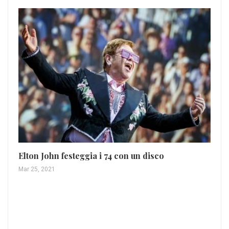
Elton John festeggia i 74 con un disco
Mar 25, 2021
“A
Da