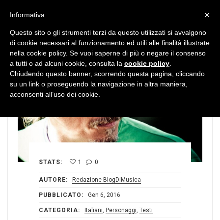
MENU
×
Informativa
Questo sito o gli strumenti terzi da questo utilizzati si avvalgono
di cookie necessari al funzionamento ed utili alle finalità illustrate
nella cookie policy. Se vuoi saperne di più o negare il consenso
a tutti o ad alcuni cookie, consulta la
cookie policy
.
Chiudendo questo banner, scorrendo questa pagina, cliccando
su un link o proseguendo la navigazione in altra maniera,
acconsenti all’uso dei cookie.
STATS:
1
0
AUTORE:
Redazione BlogDiMusica
PUBBLICATO:
Gen 6, 2016
CATEGORIA:
Italiani
,
Personaggi
,
Testi