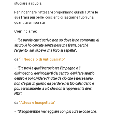
studiare a scuola.
Per ingannare l’attesa vi proponiamo quindi
10 tra le
sue frasi più belle
, coscienti di lasciarne fuori una
quantità smisurata.
Cominciamo:
–
“Le parole che ti scrivo non so dove le ho comprate, di
sicuro le ho cercate senza nessuna fretta, perché
l’argento, sai, si beve, ma l’oro si aspetta”.
da
“Il Negozio di Antiquariato”
–
“E ti trovi a quell’incrocio tra l’impegno e il
disimpegno, devi toglierti dal centro, devi fare spazio
dentro e poi dividere l’inutile da ciò che è necessario,
non c’è più un giorno da perdere nel tuo calendario e
poi, serenamente, a ciò che non ti rappresenta dire:
NO!”.
da
“Attesa e Inaspettata”
–
“Bisognerebbe maneggiare con più cura le cose che,