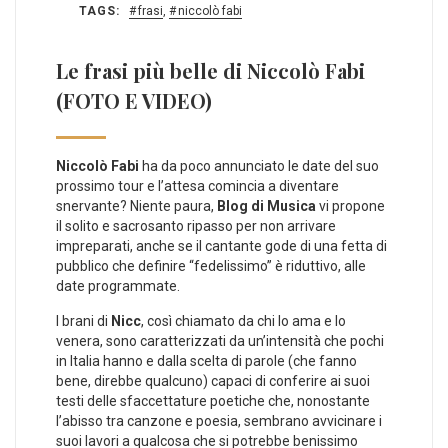
TAGS:
frasi
,
niccolò fabi
Le frasi più belle di Niccolò Fabi
(FOTO E VIDEO)
Niccolò Fabi
ha da poco annunciato le date del suo
prossimo tour e l’attesa comincia a diventare
snervante? Niente paura,
Blog di Musica
vi propone
il solito e sacrosanto ripasso per non arrivare
impreparati, anche se il cantante gode di una fetta di
pubblico che definire “fedelissimo” è riduttivo, alle
date programmate.
I brani di
Nicc
, così chiamato da chi lo ama e lo
venera, sono caratterizzati da un’intensità che pochi
in Italia hanno e dalla scelta di parole (che fanno
bene, direbbe qualcuno) capaci di conferire ai suoi
testi delle sfaccettature poetiche che, nonostante
l’abisso tra canzone e poesia, sembrano avvicinare i
suoi lavori a qualcosa che si potrebbe benissimo