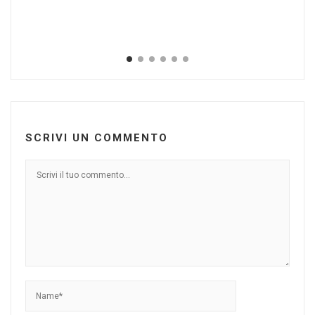
De
do
Mar
SCRIVI UN COMMENTO