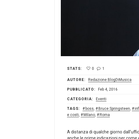
STATS:
0
1
AUTORE:
Redazione BlogDiMusica
PUBBLICATO:
Feb 4, 2016
CATEGORIA:
Eventi
TAGS:
boss
,
Bruce Springsteen
,
inf
e costi
,
Milano
,
Roma
A distanza di qualche giorno dall’uffic
anche le prime indicazioni per come e 