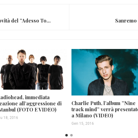
Emma Marrone, ecco le novità del ”Adesso Tour” (DATE E VIDEO)
Sanremo G
adiohead, immediata
Charlie Puth, l’album ”Nine
eazione all’aggressione di
track mind” verrà presentat
stanbul (FOTO E VIDEO)
a Milano (VIDEO)
iu 18, 2016
Gen 15, 2016