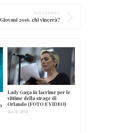
SUCCESSIVO
iovani 2016, chi vincerà?
Lady Gaga in lacrime per le
Morgan in ritardo, i
vittime della strage di
Subsonica per punizion
Orlando (FOTO E VIDEO)
lasciano giù dal palco
o
Giu 15, 2016
Mag 28, 2016