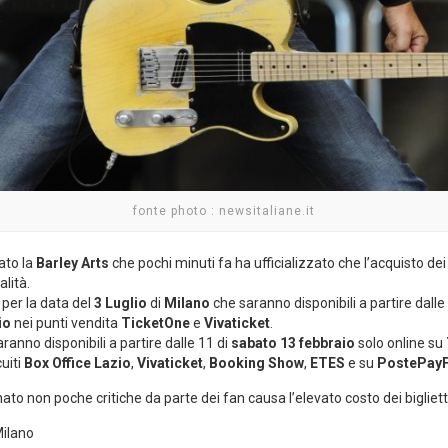
fonte photo : newsitaliane.it
ato la
Barley Arts
che pochi minuti fa ha ufficializzato che l’acquisto dei b
lità.
i per la data del
3 Luglio
di
Milano
che saranno disponibili a partire dalle
io
nei punti vendita
TicketOne
e
Vivaticket
.
ranno disponibili a partire dalle 11 di
sabato 13 febbraio
solo online su
cuiti
Box Office Lazio
,
Vivaticket
,
Booking Show
,
ETES
e su
PostePay
ato non poche critiche da parte dei fan causa l’elevato costo dei biglietti
Milano