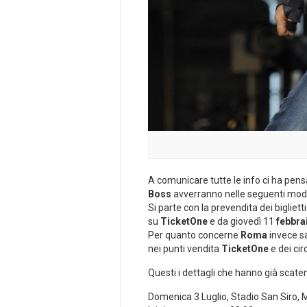
A comunicare tutte le info ci ha pens
Boss
avverranno nelle seguenti moda
Si parte con la prevendita dei bigliett
su
TicketOne
e da giovedì 11
febbra
Per quanto concerne
Roma
invece sa
nei punti vendita
TicketOne
e dei cir
Questi i dettagli che hanno già scaten
Domenica 3 Luglio, Stadio San Siro, 