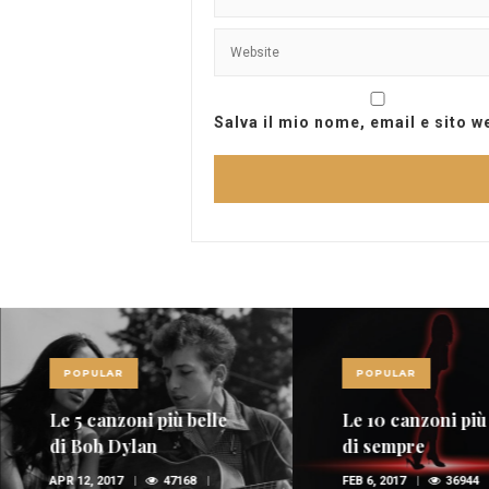
Salva il mio nome, email e sito 
POPULAR
POPULAR
Le 5 canzoni più belle
Le 10 canzoni più
di Bob Dylan
di sempre
APR 12, 2017
47168
FEB 6, 2017
36944