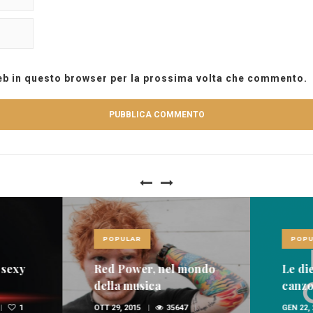
web in questo browser per la prossima volta che commento.
POPULAR
POPU
 sexy
Red Power, nel mondo
Le die
della musica
canzon
spopolano i rossi
dome
1
OTT 29, 2015
35647
GEN 22,