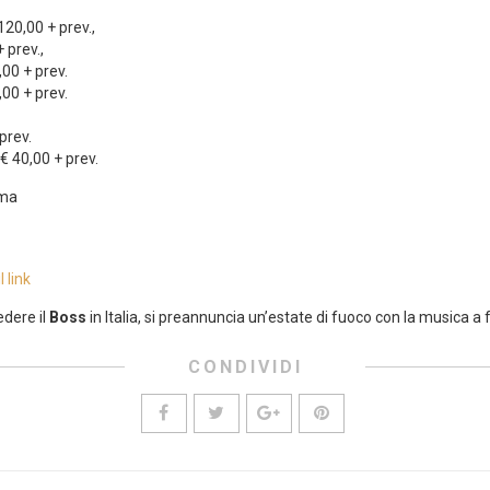
20,00 + prev.,
 prev.,
00 + prev.
00 + prev.
prev.
€ 40,00 + prev.
oma
 link
edere il
Boss
in Italia, si preannuncia un’estate di fuoco con la musica 
CONDIVIDI