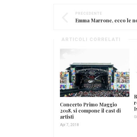
PRECEDENTE
ARTICOLI CORRELATI
R
r
Concerto Primo Maggio
I
2018, si compone il cast di
artisti
G
Apr 7, 2018