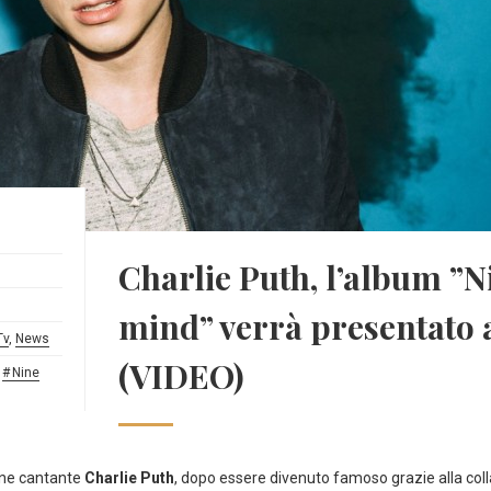
Charlie Puth, l’album ”N
mind” verrà presentato 
Tv
,
News
(VIDEO)
,
Nine
ane cantante
Charlie Puth
, dopo essere divenuto famoso grazie alla col