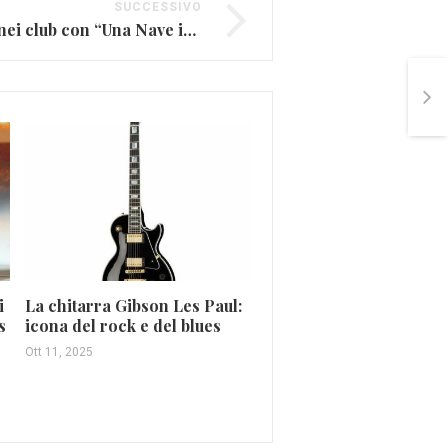
SUCCESSIVO
Subsonica: il ritorno nei club con “Una Nave in una Foresta” (SCALETTA)
i
La chitarra Gibson Les Paul:
Smashing Pumpkins,
s
icona del rock e del blues
nell’uovo una grande
Ott 11, 2025
sorpresa (FOTO E VID
Mar 27, 2016