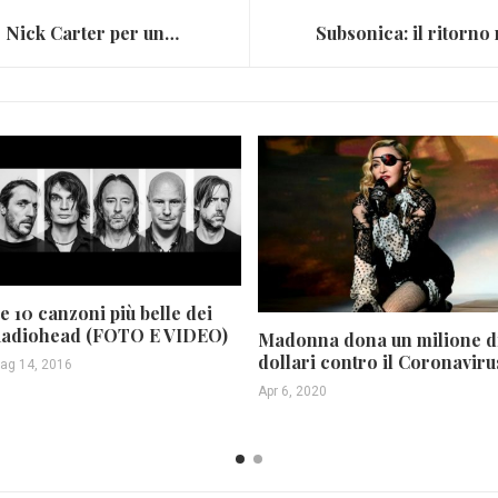
Backstreet Boys, arrestato Nick Carter per una rissa
e 10 canzoni più belle dei
adiohead (FOTO E VIDEO)
Madonna dona un milione d
dollari contro il Coronaviru
ag 14, 2016
Apr 6, 2020