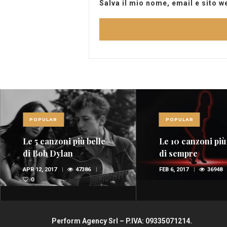
Salva il mio nome, email e sito 
POPULAR
POPULAR
Le 10 canzoni più sexy
Red Power, nel 
di sempre
della musica
spopolano i rossi
FEB 6, 2017
36948
1
OTT 29, 2015
35667
(FOTO E VIDEO)
1
Perform Agency Srl – P.IVA: 09335071214.