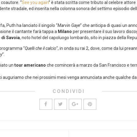
 è coautore. “
See you again
” è stata scritta come tributo al celebre attore
ente stradale, ed inserita nella colonna sonora del settimo episodio del
fa, Puth ha lanciato il singolo “
Marvin Gaye
” che anticipa di quasi un anno
casione il cantante farà tappa a
Milano
per presentare il suo lavoro disco
 di Savoia
, noto hotel del capoluogo lombardo, sito in piazza della Repu
l programma “
Quelli che il calcio
“, in onda su rai 2, dove, come da lui prea
ay
“.
iato un
tour americano
che comincerà a marzo da San Francisco e ter
e ci auguriamo che nei prossimi mesi venga annunciata anche qualche d
CONDIVIDI