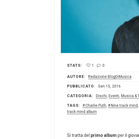
STATS:
1
0
AUTORE:
Redazione BlogDiMusica
PUBBLICATO:
Gen 15, 2016
CATEGORIA:
Dischi
,
Eventi
,
Musica & 
TAGS:
Charlie Puth
,
Nine track mind
track mind album
Si tratta del
primo album
per il giov