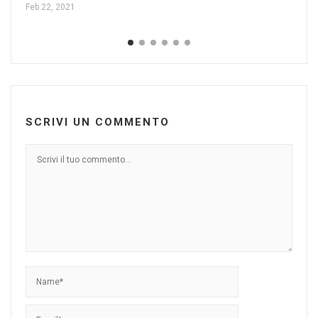
e 
Feb 22, 2021
Lug
SCRIVI UN COMMENTO