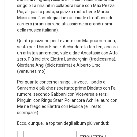
singolo La mia hit in collaborazione con Max Pezzali.
Poi, al quarto posto, si piazza molto bene Marco
Masini con l’antologia che racchiude i trent’anni di
carriera (brani riarrangiati assieme ai grandi nomi
della musica italiana).
Quinta posizione per Levante con Magmamemoria,
sesta per This is Elodie. A chiudere la top ten, ancora
un artista sanremese, vale a dire Anastasio con Atto
zero. Più indietro Elettra Lamborghini (tredicesima),
Giordana Angi (diciottesima) e Alberto Urso
(ventunesimo).
Per quanto concerne i singoli, invece, il podio di
Sanremo è più che rispettato: primo Diodato con Fai
rumore, secondo Gabbani con Viceversa e terzi i
Pinguini con Ringo Starr. Poi ancora Achille lauro con
Me ne frego ed Elettra con Musica (e il resto
scompare).
Ecco, dunque, la top ten degli album più venduti: