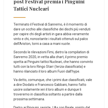
post Festival premia i Pinguini
Tattici Nucleari
Terminato il Festival di Sanremo, è il momento di
dare un occhio alle classifiche dei dischi più venduti
per capire chi degli artisti in gara abbia veramente
vinto e chi, nonostante i risultati ottenuti sul palco
dell’Ariston, torni a casa a mani vuote.
Secondo le rilevazioni Fimi, dietro la compilation di
Sanremo 2020, in vetta alla chart, il primo premio
spetta ai Pinguini tattici Nucleari, che hanno convinto
tutti con la loro Ringo Starr (terza classificata) e
hanno rilanciato il loro album Fuori dall’hype.
Va detto, comunque, che i primi due classificati, vale
a dire Diodato e Francesco Gabbani, hanno fatto
uscire solamente ieri il loro album e dunque li
troveremo in classifica soltanto a partire dalla
prossima settimana.
Dietro ai Pinguini, resiste J Ax con Reale, spinto dal