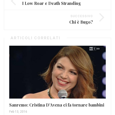
I Low Roar e Death Stranding
SUCCESSIVO
Chi è Bugo?
ARTICOLI CORRELATI
Sanremo: Cristina D’Avena ci fa tornare bambini
Au
Feb 13, 2016