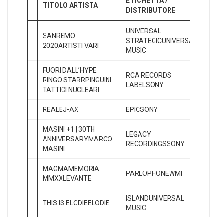
ETICHETTA /
PO
TITOLO ARTISTA
DISTRIBUTORE
AT
UNIVERSAL
SANREMO
STRATEGICUNIVERSAL
1
2020ARTISTI VARI
MUSIC
FUORI DALL’HYPE
RCA RECORDS
RINGO STARRPINGUINI
2
LABELSONY
TATTICI NUCLEARI
REALEJ-AX
EPICSONY
3
MASINI +1 | 30TH
LEGACY
ANNIVERSARYMARCO
4
RECORDINGSSONY
MASINI
MAGMAMEMORIA
PARLOPHONEWMI
5
MMXXLEVANTE
ISLANDUNIVERSAL
THIS IS ELODIEELODIE
6
MUSIC