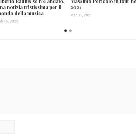
lberto Radius se n’è andato.
Massimo Pericolo in tour ne
na notizia tristissima per il
2021
ondo della musica
Mar 31, 2021
eb 16, 2023