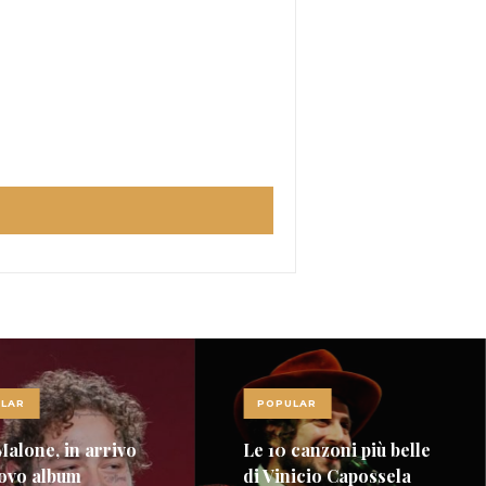
LAR
POPULAR
Malone, in arrivo
Le 10 canzoni più belle
ovo album
di Vinicio Capossela