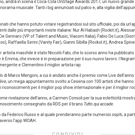
ano, andrà in scena il Coca-Cola OnStage Awards 2017, un nuovo grande 
anorama musicale. Tanti i big annunciati sul palco e, alla vigilia dell’appu
ionati che hanno potuto votare registrandosi sul sito ufficiale, poi da un’a
 dalle più importanti riviste italiane: Nur Al Habash (Rockit.it), Alessa
De Gennaro (VP of Talent and Music, Viacom Italia), Fabio De Luca (Giorna
, Raffaella Serini (Vanity Fair), Gianni Sibilla (Rockol.it), Andrea Spinel
r artista maschile è stato Niccolò Fabi, che lo scorso anno ha pubblicato 
le è Emma, che invece è in preparazione per il suo nuovo lavoro. I Negram
mergente e Clementino il miglior artista rap.
lo di Marco Mengoni, a cui è andato anche il premio come Live dell’anno 
live
, un mega appuntamento svolto a Cesena con 100 artisti che hanno ri
 riconoscimenti per il miglior pop show internazionale e per il miglior r
come rivelazione dell’anno, a Carmen Consoli per la sua ecletticità mostr
onoscimento consegnato da RDS per il brano
Tutto qui accade
.
ato da Federico Russo e al quale prenderanno parte numerosi ospiti, a part
raverso l’app WOAH.
CONDIVIDI