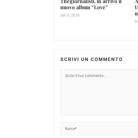
Thegiornalisti, in arrivo il
A
nuovo album “Love”
U
m
Set 4, 2018
F
SCRIVI UN COMMENTO