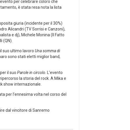
evento per celebrare coloro che
ntamento, è stata resa nota la lista
pposita giuria (incidente per il 30%)
ndro Alicandri (TV Sorrisi e Canzoni),
lista e dj), Michele Monina (Il Fatto
li (QN).
il suo ultimo lavoro
Una somma di
aro sono stati eletti miglior band,
per il suo
Parole in circolo
. L’evento
percorso la storia del rock. A Mika e
ock show internazionale.
ata per l’ennesima volta nel corso del
ire dal vincitore di Sanremo