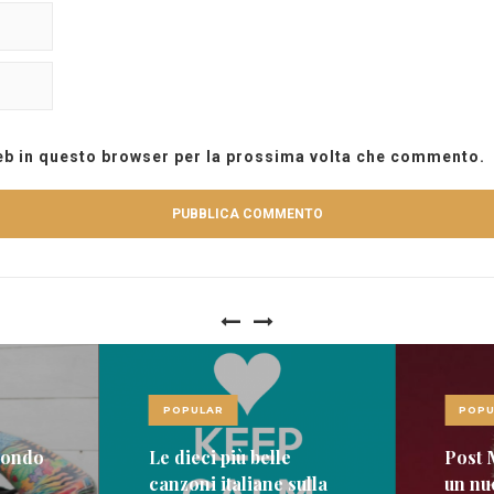
web in questo browser per la prossima volta che commento.
POPULAR
POPU
mondo
Le dieci più belle
Post 
canzoni italiane sulla
un nu