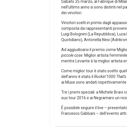
Sabato 25 marzo, al Fabrique di Mil
nell’ultimo anno si sono distinti nel p
dei vincitori.
Vincitori scelti in primis dagli appass
composta da rappresentanti provenienti
Luigi Bolognini (La Repubblica), Luca 
Quotidiano), Antonella Nesi (Adnkronos)
Ad aggiudicarsi il premio come Miglio
piccole cose
. Miglior artista femmini
mentre Levante è la miglior artista e
Come miglior tour è stato scelto quel
dell’anno è stato il
Rockin’1000 That’s 
ai Muse sono andati rispettivamente i
Tre i premi speciali: a Michele Bravi 
suo tour 2016 e ai Negramaro un ric
È possibile seguire il live – present
Francesco Gabbani – dell’evento att