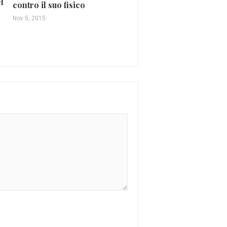
l
Giorgia e Marco Mengo
contro il suo fisico
che coppia in “Come n
Nov 5, 2015
Dic 2, 2017