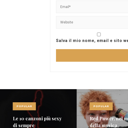
Salva il mio nome, email e sito 
POPULAR
POPULAR
Le 10 canzoni più sexy
Red Power, nel 
di sempre
della musica