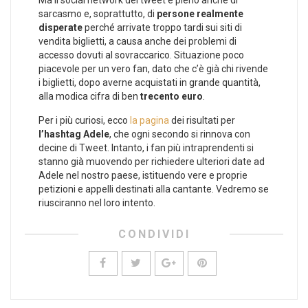
Ma il social network dei tweet è pieno anche di
sarcasmo e, soprattutto, di
persone realmente
disperate
perché arrivate troppo tardi sui siti di
vendita biglietti, a causa anche dei problemi di
accesso dovuti al sovraccarico. Situazione poco
piacevole per un vero fan, dato che c’è già chi rivende
i biglietti, dopo averne acquistati in grande quantità,
alla modica cifra di ben
trecento euro
.
Per i più curiosi, ecco
la pagina
dei risultati per
l’hashtag Adele
, che ogni secondo si rinnova con
decine di Tweet. Intanto, i fan più intraprendenti si
stanno già muovendo per richiedere ulteriori date ad
Adele nel nostro paese, istituendo vere e proprie
petizioni e appelli destinati alla cantante. Vedremo se
riusciranno nel loro intento.
CONDIVIDI