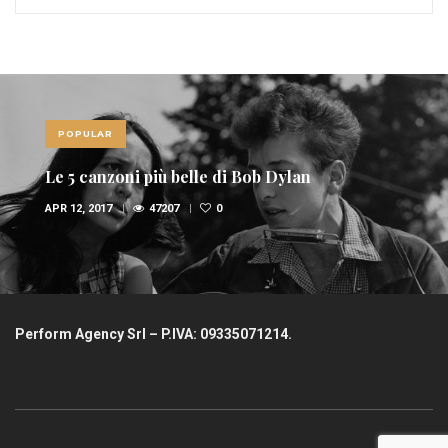
POPULAR
Le 10 canzoni più sexy di sempre
FEB 6, 2017
36945
1
Perform Agency Srl – P.IVA: 09335071214.