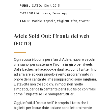
PUBBLICATO:
Dic 4, 2015
CATEGORIA:
News
,
Personaggi
TAGS:
adele
,
appello
,
biglietti
,
fan
,
twitter
Adele Sold Out: l’ironia del web
(FOTO)
Ogni scusa è buona per i fan di Adele, nuovi o vecchi
che siano, per scatenare
l’ironia in giro per il web
.
Dalle bacheche Facebook e dagli account Twitter fino
ad arrivare ad ogni singolo evento programmato in
onore della cantante i messaggi ironici sono
migliaia
.
E stavolta non c’è solo chi, in modi non molto
simpatici, deride la cantante per il suo fisico con frasi
come “I biglietti se li è mangiati tutti lei”.
Oggi, infatti, il “casus belli” è proprio il fatto che i
biglietti per le sue date italiane sono letteralmente