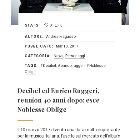
STATS:
0
0
AUTORE:
Andrea Fragasso
PUBBLICATO:
Mar 10, 2017
CATEGORIA:
News
,
Personaggi
TAGS:
Decibel
,
enrico ruggeri
,
Noblesse
Oblige
Decibel ed Enrico Ruggeri,
reunion 40 anni dopo: esce
Noblesse Oblige
Il 10 marzo 2017 diventa una data molto importante
per la musica italiana: l’uscita sul mercato dell’album