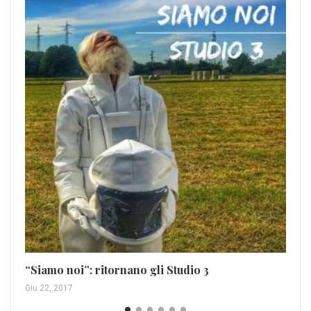
I 
ho
Nov
“Siamo noi”: ritornano gli Studio 3
Giu 22, 2017