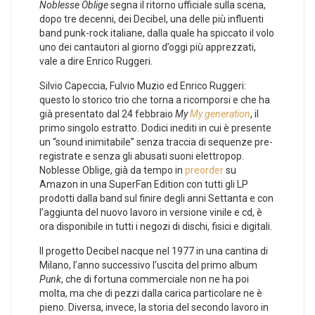
Noblesse Oblige
segna il ritorno ufficiale sulla scena,
dopo tre decenni, dei Decibel, una delle più influenti
band punk-rock italiane, dalla quale ha spiccato il volo
uno dei cantautori al giorno d’oggi più apprezzati,
vale a dire Enrico Ruggeri.
Silvio Capeccia, Fulvio Muzio ed Enrico Ruggeri:
questo lo storico trio che torna a ricomporsi e che ha
già presentato dal 24 febbraio
My
My generation
, il
primo singolo estratto. Dodici inediti in cui è presente
un “sound inimitabile” senza traccia di sequenze pre-
registrate e senza gli abusati suoni elettropop.
Noblesse Oblige, già da tempo in
preorder
su
Amazon in una SuperFan Edition con tutti gli LP
prodotti dalla band sul finire degli anni Settanta e con
l’aggiunta del nuovo lavoro in versione vinile e cd, è
ora disponibile in tutti i negozi di dischi, fisici e digitali.
Il progetto Decibel nacque nel 1977 in una cantina di
Milano, l’anno successivo l’uscita del primo album
Punk
, che di fortuna commerciale non ne ha poi
molta, ma che di pezzi dalla carica particolare ne è
pieno. Diversa, invece, la storia del secondo lavoro in