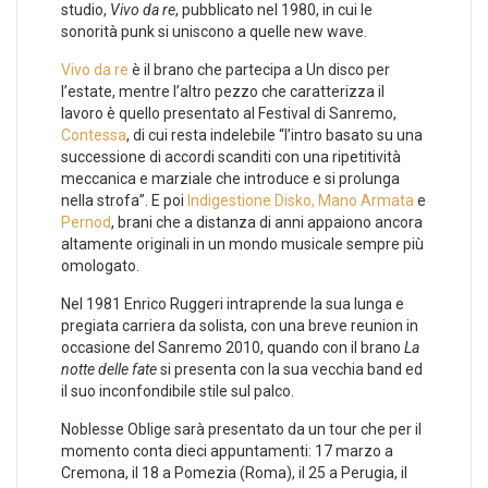
studio,
Vivo da re
, pubblicato nel 1980, in cui le
sonorità punk si uniscono a quelle new wave.
Vivo da re
è il brano che partecipa a Un disco per
l’estate, mentre l’altro pezzo che caratterizza il
lavoro è quello presentato al Festival di Sanremo,
Contessa
, di cui resta indelebile “l’intro basato su una
successione di accordi scanditi con una ripetitività
meccanica e marziale che introduce e si prolunga
nella strofa”. E poi
Indigestione Disko, Mano Armata
e
Pernod
, brani che a distanza di anni appaiono ancora
altamente originali in un mondo musicale sempre più
omologato.
Nel 1981 Enrico Ruggeri intraprende la sua lunga e
pregiata carriera da solista, con una breve reunion in
occasione del Sanremo 2010, quando con il brano
La
notte delle fate
si presenta con la sua vecchia band ed
il suo inconfondibile stile sul palco.
Noblesse Oblige sarà presentato da un tour che per il
momento conta dieci appuntamenti: 17 marzo a
Cremona, il 18 a Pomezia (Roma), il 25 a Perugia, il